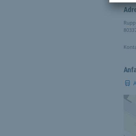
Adr
Rupp
8033
Konta
Anf