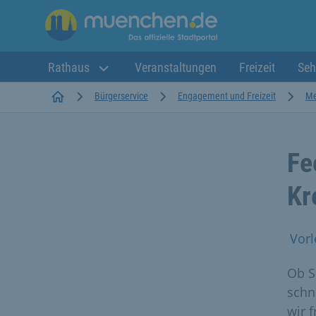
Rathaus
Veranstaltungen
Freizeit
Seh
Startseite
Bürgerservice
Engagement und Freizeit
Me
Fe
Kr
Vorl
Ob S
schn
wir 