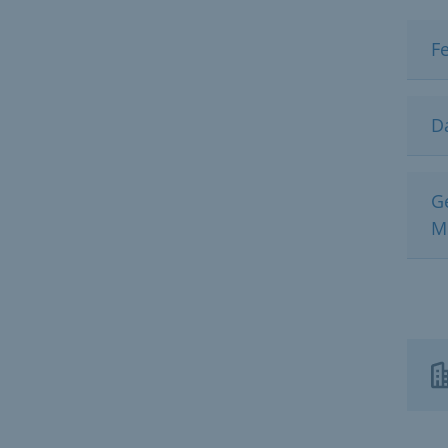
F
D
G
M