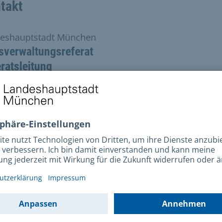
takt
eshauptstadt München
sverwaltungsreferat
ratsleitung
dbackmanagement
t
eshauptstadt München
verwaltungsreferat
atsleitung
backmanagement
ertstraße 19
6 München