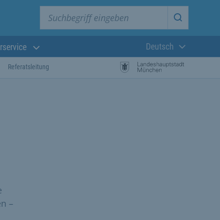
Suchbegriff eingeben
Suche star
Deutsch
rservice
Aktuelle Sprach
Referatsleitung
e
en –