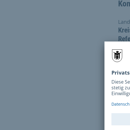
Kon
Land
Krei
Refe
Fee
Pos
Land
Kreis
Refer
Feed
Rupp
8046