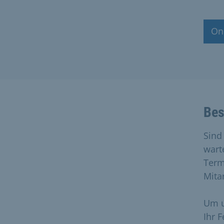
On
Bes
Sind
wart
Term
Mita
Um u
Ihr 