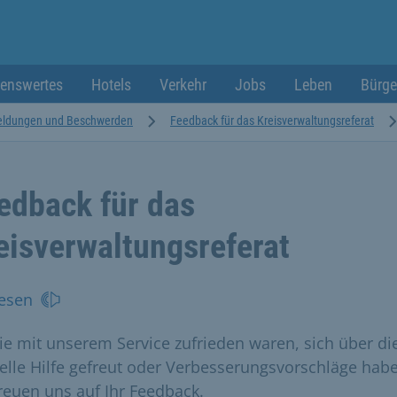
enswertes
Hotels
Verkehr
Jobs
Leben
Bürge
ldungen und Beschwerden
Feedback für das Kreisverwaltungsreferat
edback für das
eisverwaltungsreferat
esen
ie mit unserem Service zufrieden waren, sich über di
elle Hilfe gefreut oder Verbesserungsvorschläge hab
freuen uns auf Ihr Feedback.