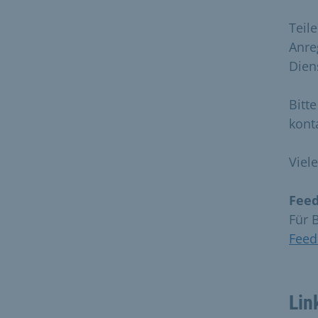
Teil
Anre
Dien
Bitt
kont
Viel
Feed
Für 
Feed
Lin