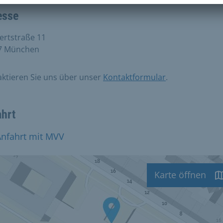
esse
ertstraße 11
7 München
ktieren Sie uns über unser
Kontaktformular
.
ahrt
Anfahrt mit MVV
Karte öffnen