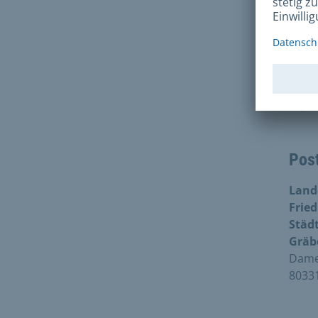
E
Tel
Pos
Land
Frie
Städ
Gräb
Damen
8033