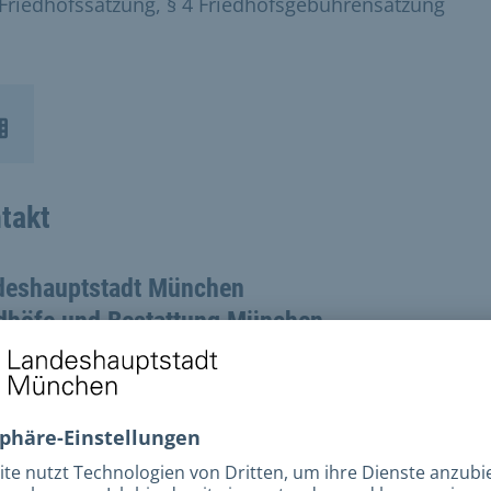
 Friedhofssatzung, § 4 Friedhofsgebührensatzung
takt
deshauptstadt München
edhöfe und Bestattung München
dtische Friedhöfe München
berverwaltung
rnet