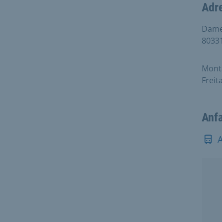
Adr
Damen
8033
Monta
Freit
Anf