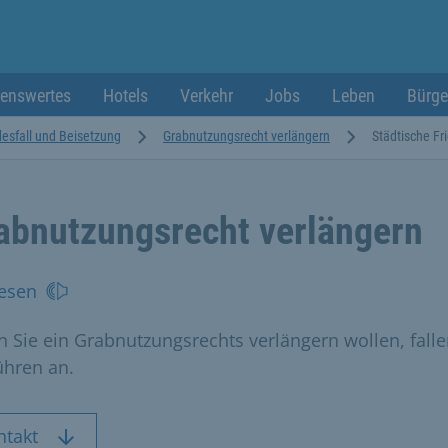
enswertes
Hotels
Verkehr
Jobs
Leben
Bürge
esfall und Beisetzung
Grabnutzungsrecht verlängern
Städtische F
abnutzungsrecht verlängern
esen
 Sie ein Grabnutzungsrechts verlängern wollen, fall
hren an.
ntakt