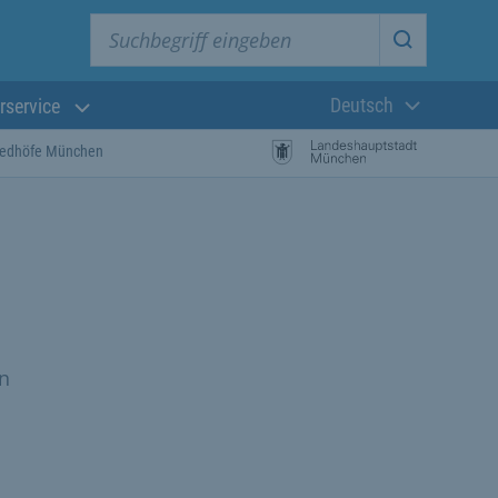
Suchbegriff eingeben
Suche star
Deutsch
rservice
Aktuelle Sprach
riedhöfe München
en