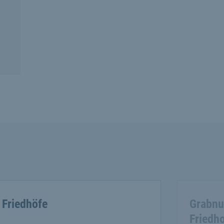
Friedhöfe
Grabnu
Friedh