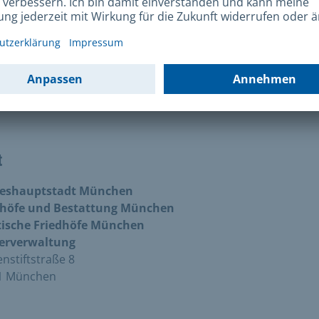
-Mail schreiben
efon
+49 89 2319901
t
eshauptstadt München
dhöfe und Bestattung München
tische Friedhöfe München
erverwaltung
stiftstraße 8
1 München