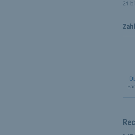
21 b
Zah
Ü
Ba
Rec