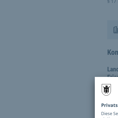
§ 17
Kon
Lan
Fri
Stä
Grä
Inte