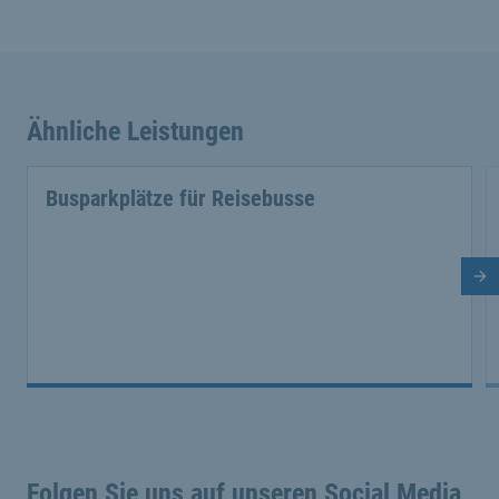
Ähnliche Leistungen
Busparkplätze für Reisebusse
Nä
Folgen Sie uns auf unseren Social Media