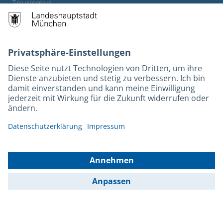
Tourismus
M-Strom
Bürgerservice
Hotels
Rechtliches und Kontakt
Barrierefreiheit
Leichte Sprache
Gebärdensprache
Datenschutz
Kontakt
Impressum
© 2026 Portal München Betriebs GmbH & Co. KG - Ein Service der
Landeshauptstadt München und der Stadtwerke München GmbH