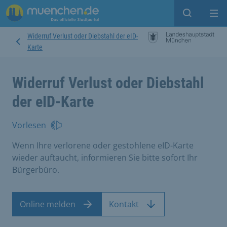
Suche ein
Mei
Widerruf Verlust oder Diebstahl der eID-
Karte
Widerruf Verlust oder Diebstahl
der eID-Karte
Vorlesen
Wenn Ihre verlorene oder gestohlene eID-Karte
wieder auftaucht, informieren Sie bitte sofort Ihr
Bürgerbüro.
Online melden
Kontakt