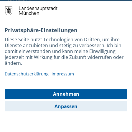
Tourismus
M-Strom
Bürgerservice
Hotels
Rechtliches und Kontakt
Barrierefreiheit
Leichte Sprache
Gebärdensprache
Datenschutz
Kontakt
Impressum
© 2026 Portal München Betriebs GmbH & Co. KG - Ein Service der
Landeshauptstadt München und der Stadtwerke München GmbH