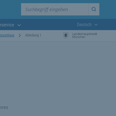
Suchbegriff eingeben
Suche star
Deutsch
rservice
Aktuelle Sprach
szuschuss
Abteilung 1
nres