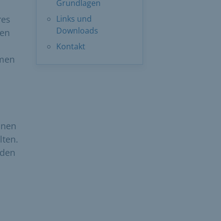
Grundlagen
res
Links und
Downloads
den
Kontakt
mmen
nnen
lten.
rden
m