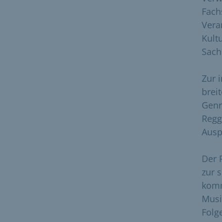
Fach
Vera
Kult
Sach
Zur 
brei
Genr
Regg
Ausp
Der 
zur 
komm
Musi
Folg