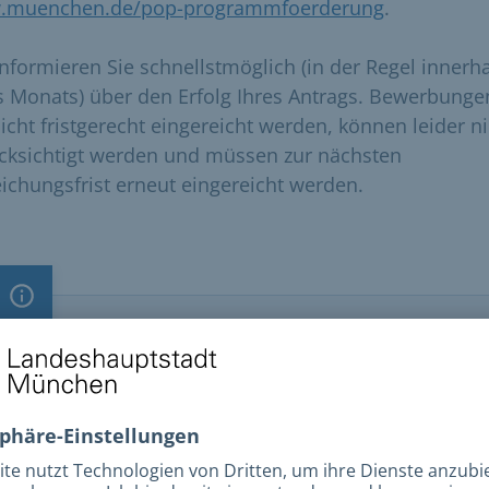
.muenchen.de/pop-programmfoerderung
.
informieren Sie schnellstmöglich (in der Regel innerh
s Monats) über den Erfolg Ihres Antrags. Bewerbunge
nicht fristgerecht eingereicht werden, können leider n
cksichtigt werden und müssen zur nächsten
eichungsfrist erneut eingereicht werden.
Information
Wichtiger Hinweis
Bewerbungsfristen
Für den Popmusik-Veranstaltungszuschuss gelten
folgende Einreichungsfristen: