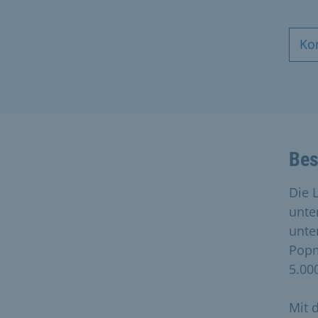
Ko
Bes
Die 
unte
unte
Popm
5.00
Mit 