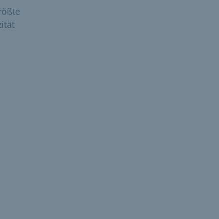
rößte
ität