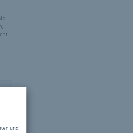
alb
n,
icht