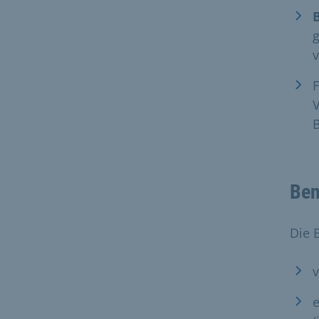
g
v
F
V
Ben
Die 
v