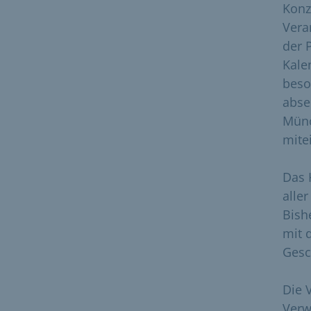
Konz
Vera
der 
Kale
beso
abse
Münc
mite
Das 
alle
Bish
mit 
Gesc
Die 
Verw