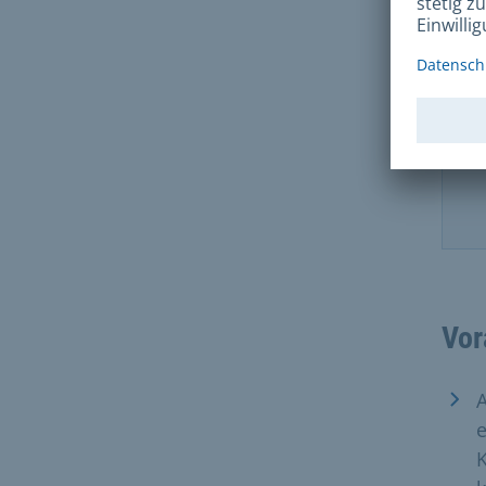
Vor
A
e
K