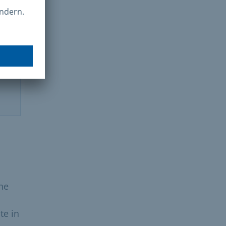
ne
te in