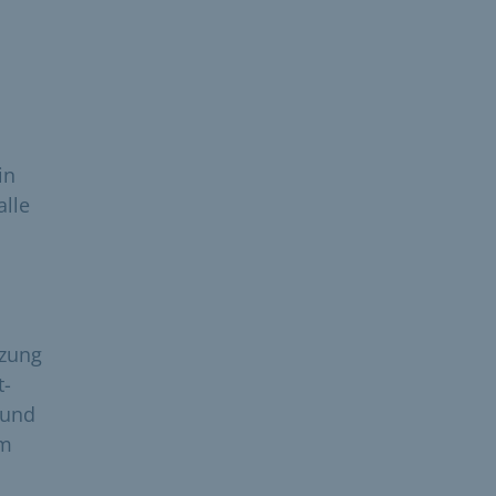
in
alle
nzung
t-
 und
im