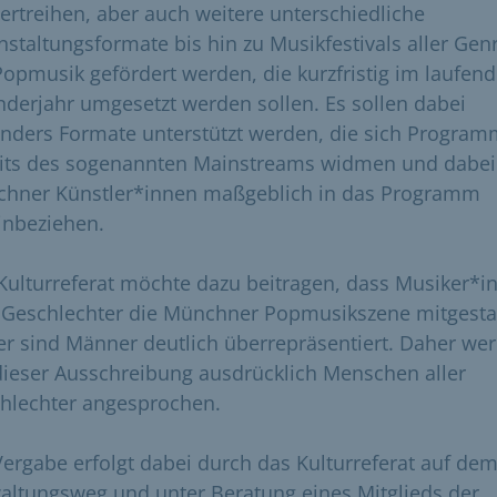
ertreihen, aber auch weitere unterschiedliche
nstaltungsformate bis hin zu Musikfestivals aller Gen
Popmusik gefördert werden, die kurzfristig im laufen
nderjahr umgesetzt werden sollen. Es sollen dabei
nders Formate unterstützt werden, die sich Progra
its des sogenannten Mainstreams widmen und dabei
hner Künstler*innen maßgeblich in das Programm
inbeziehen.
Kulturreferat möchte dazu beitragen, dass Musiker*i
r Geschlechter die Münchner Popmusikszene mitgesta
er sind Männer deutlich überrepräsentiert. Daher we
dieser Ausschreibung ausdrücklich Menschen aller
hlechter angesprochen.
Vergabe erfolgt dabei durch das Kulturreferat auf de
altungsweg und unter Beratung eines Mitglieds der