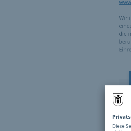
www
Wir 
eine
die 
berü
Einr