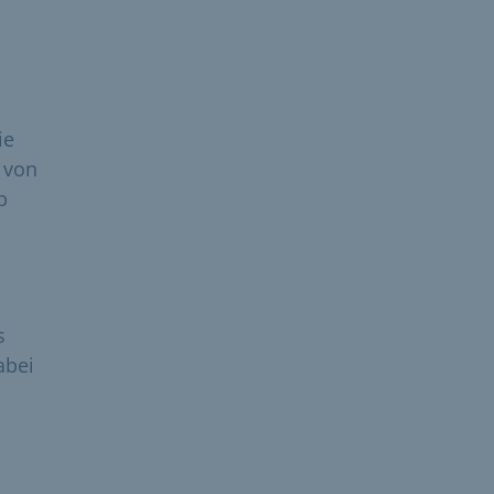
ie
 von
b
s
abei