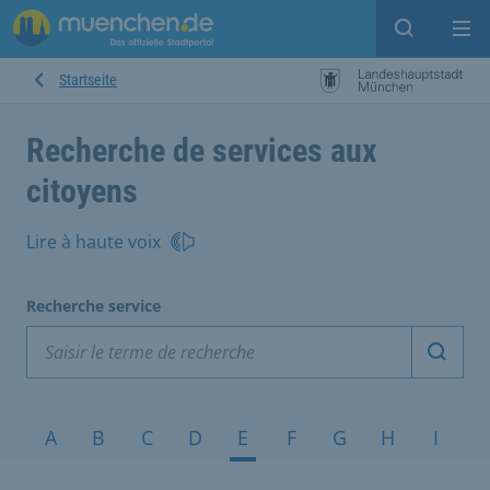
Open sear
Op
Startseite
Recherche de services aux
citoyens
Lire à haute voix
Recherche service
Démarr
Sujets de A à Z
A
B
C
D
E
F
G
H
I
J