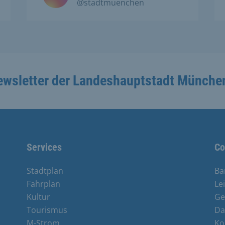
@stadtmuenchen
ewsletter der Landeshauptstadt Münche
Services
Co
Stadtplan
Ba
Fahrplan
Le
Kultur
Ge
Tourismus
Da
M-Strom
Ko