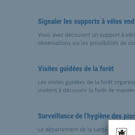
Signaler les supports à vélos e
Vous avez découvert un support à vél
observations via les possibilités de co
Visites guidées de la forêt
Les visites guidées de la forêt organi
invitent à découvrir la forêt de manièr
Surveillance de l'hygiène des pis
Le département de la santé surveille l