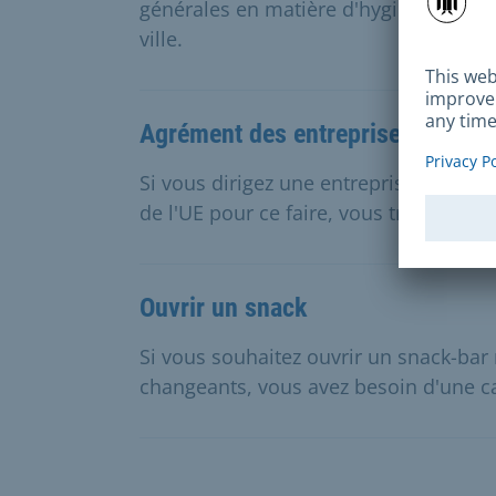
générales en matière d'hygiène dans l
ville.
Agrément des entreprises du sect
Si vous dirigez une entreprise aliment
de l'UE pour ce faire, vous trouverez i
Ouvrir un snack
Si vous souhaitez ouvrir un snack-bar 
changeants, vous avez besoin d'une c