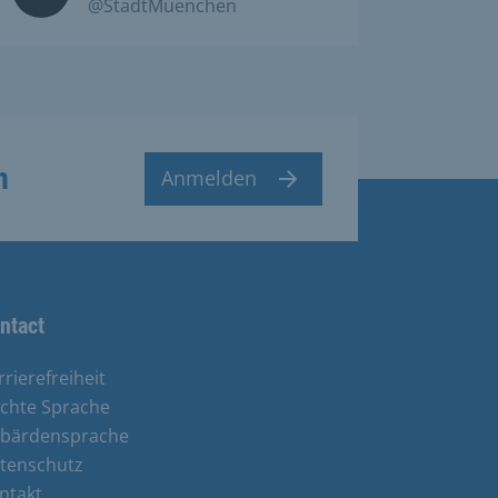
@StadtMuenchen
n
Anmelden
ntact
rrierefreiheit
ichte Sprache
bärdensprache
tenschutz
ntakt