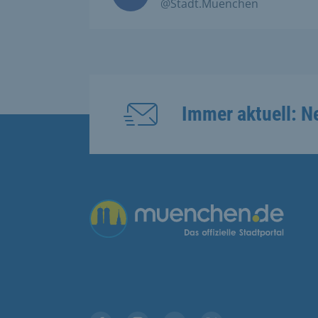
@Stadt.Muenchen
Immer aktuell: N
Übergreifende Links