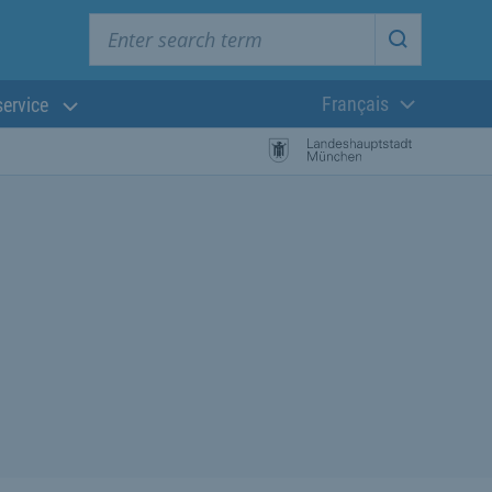
Enter search term
Start searc
Français
service
Langue actuelle
 la recherche