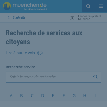
Open sear
Op
Startseite
Recherche de services aux
citoyens
Lire à haute voix
Recherche service
Démarr
Sujets de A à Z
A
B
C
D
E
F
G
H
I
J