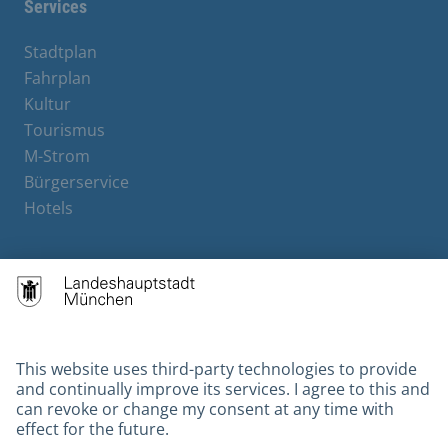
Services
Stadtplan
Fahrplan
Kultur
Tourismus
M-Strom
Bürgerservice
Hotels
Contact
Barrierefreiheit
Leichte Sprache
Gebärdensprache
Datenschutz
Kontakt