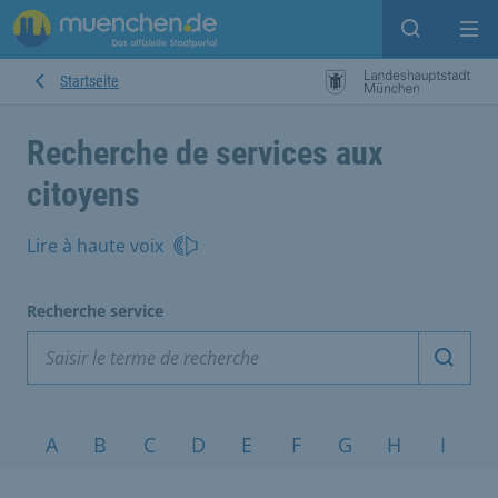
Open sear
Op
Startseite
Recherche de services aux
citoyens
Lire à haute voix
Recherche service
Démarr
Sujets de A à Z
A
B
C
D
E
F
G
H
I
J