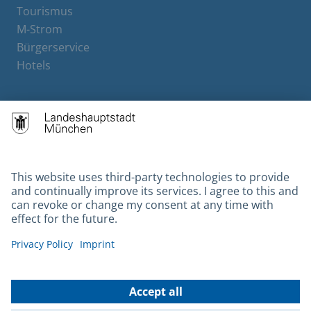
Tourismus
M-Strom
Bürgerservice
Hotels
Contact
Barrierefreiheit
Leichte Sprache
Gebärdensprache
Datenschutz
Kontakt
Impressum
© 2026 Portal München Betriebs GmbH & Co. KG - Ein Service der