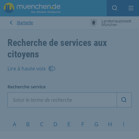
Open sear
Op
Startseite
Recherche de services aux
citoyens
Lire à haute voix
Recherche service
Démarr
Sujets de A à Z
A
B
C
D
E
F
G
H
I
J