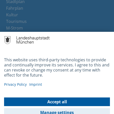
Stadtplan
Fahrplan
Kultur
Tourismus
M-Strom
Bürgerservice
Hotels
Contact
Barrierefreiheit
Leichte Sprache
Gebärdensprache
Datenschutz
Kontakt
Impressum