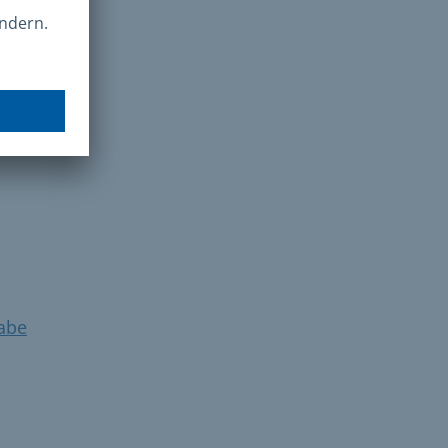
.
abe