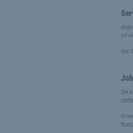
Ser
Allg
erha
Die 
Job
Sie 
stell
Eine
Kun