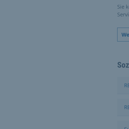
Sie 
Serv
We
Soz
R
R