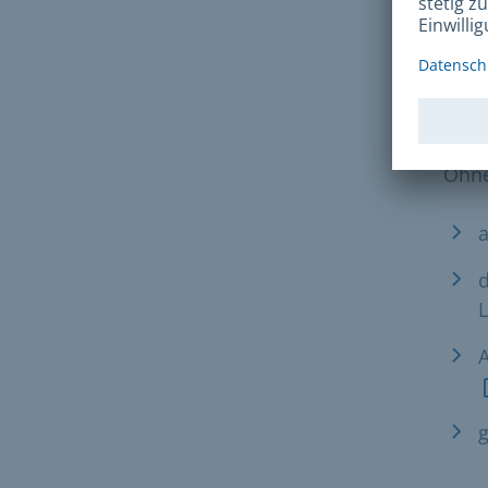
In N
Dir
Ohne
a
d
L
g