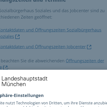
Sozialbürgerhaus Soziales und das Jobcenter sind zu
chiedenen Zeiten geöffnet:
Kontaktdaten und Öffnungszeiten Sozialbürgerhaus
oziales
ontaktdaten und Öffnungszeiten Jobcenter
e beachten Sie die abweichenden
Öffnungszeiten der
e
.
n Sie uns an und vereinbaren einen persönlichen
tungstermin.
inbarte Termine sind auch außerhalb der Öffnungsze
ich.