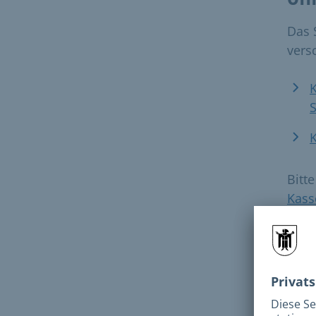
Das 
vers
S
K
Bitt
Kass
Rufe
Bera
Vere
mögl