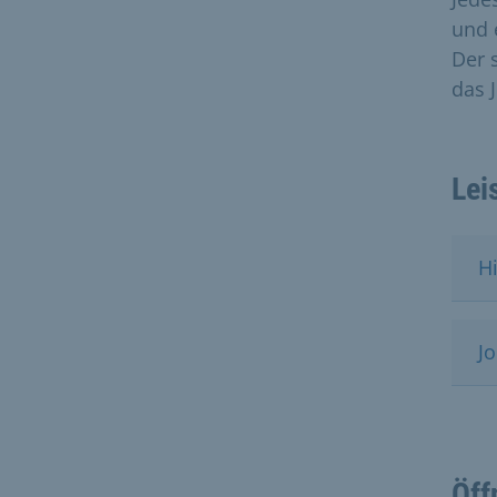
und 
Der 
das 
Lei
H
J
Öff