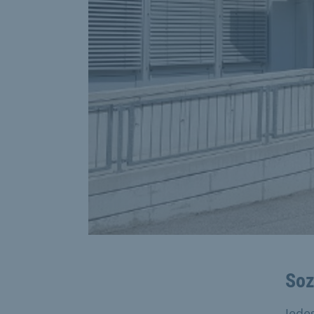
Soz
Jede