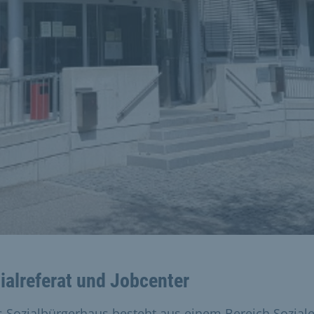
ialreferat und Jobcenter
s Sozialbürgerhaus besteht aus einem Bereich Sozial