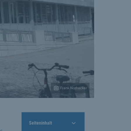
Frank Nothacker
Seiteninhalt
es