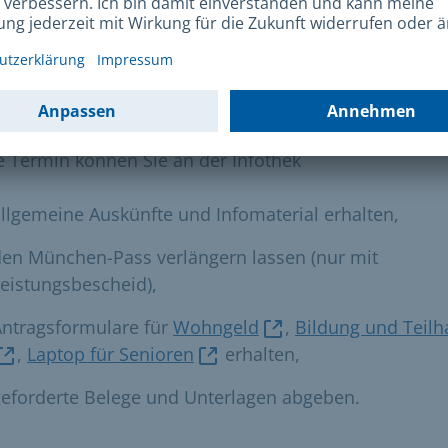
otfällen können Sie auch ohne Termin vorbeikommen
ekt an der Infothek
 Termin können Sie an der Infothek
llgemeine Auskünfte und Infomaterial erhalten,
en München-Pass verlängern lassen (nur mit
eistungsbescheid),
Antragsformulare für
Wohngeld
,
Bildung und Teilh
,
Laptop für Senioren
erhalten,
eforderte Belege und Unterlagen abgeben.