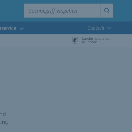
Suchbegriff eingeben
Suche star
Deutsch
rservice
Aktuelle Sprach
und
urg,