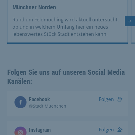
This is a carousel with rotating cards. Use the previous 
Münchner Norden
Rund um Feldmoching wird aktuell untersucht,
Nä
ob und in welchem Umfang hier ein neues
lebenswertes Stück Stadt entstehen kann.
Folgen Sie uns auf unseren Social Media
Kanälen:
Folgen
Facebook
@Stadt.Muenchen
Folgen
Instagram