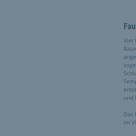
Fau
Vier
Raum
ange
soge
Schl
Temp
ents
und 
Das 
im V