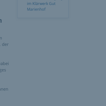
im Klärwerk Gut
Marienhof
n
m
, der
Dabei
ges
hnen