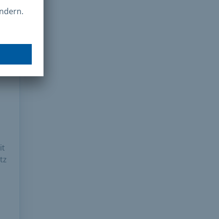
it
tz