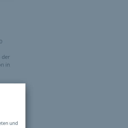
0
 der
on in
Wir
nge
 und