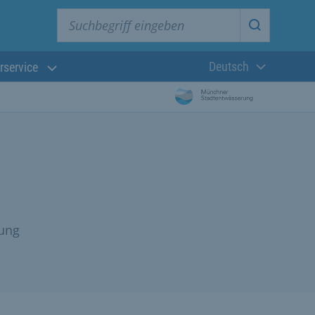
Suchbegriff eingeben
Suche star
Deutsch
rservice
Aktuelle Sprach
rung