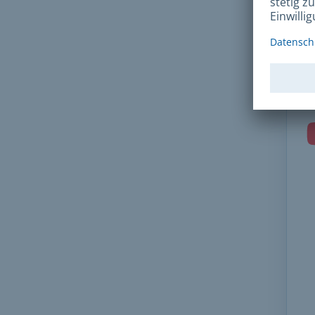
verg
Kan