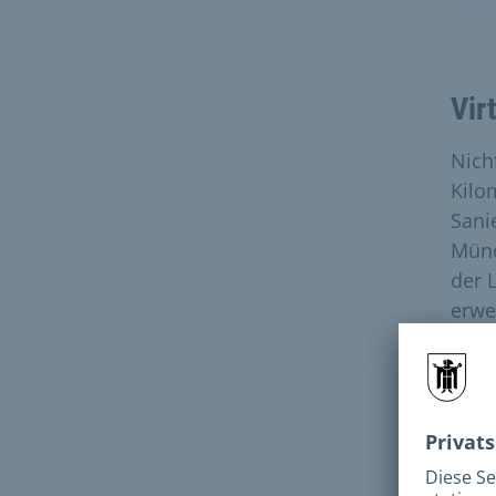
Vir
Nich
Kilo
Sani
Münc
der 
erwei
Doch
zeig
von 
neue
gebe