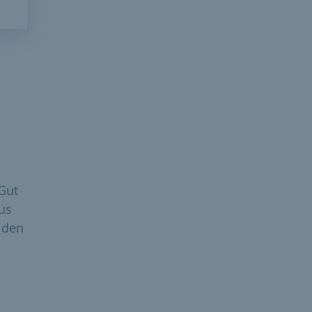
Gut
us
 den