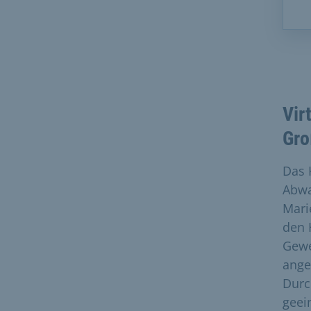
Vir
Gro
Das 
Abwa
Mari
den 
Gewe
ange
Durc
geei