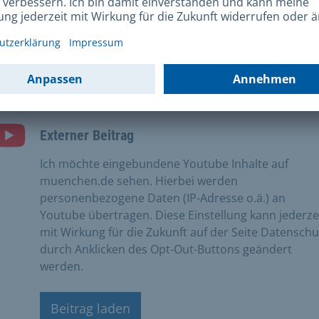
angenen Monate.
alabschnitt Landsberger Straße
Externer Beitrag
Ich möchte eingebundene Youtube Inhalte auf
muenchen.de sehen. Hierbei werden
personenbezogene Daten (IP-Adresse o.ä.) an
Youtube übertragen. Diese Einstellung kann jederze
mit Wirkung für die Zukunft auf der Seite Datenschu
durch Anklicken des Opt-Out-Buttons geändert
werden.
Beitrag laden