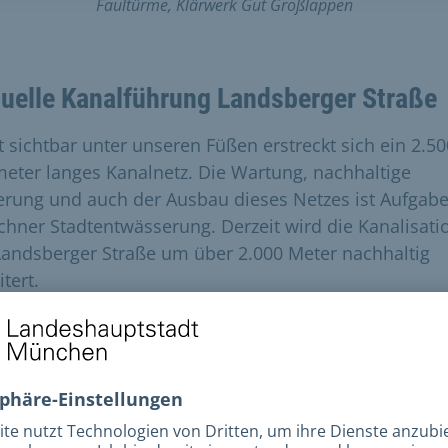
Faultürme, Klärwerk Gut Großlappen
tuelle Kanalführung Landsberger Straße
t sichtbar unter unseren Füßen erstreckt sich ein 2.50
meter langes Kanalnetz. Die Wartung, nachhaltige
erung und auch der Ausbau dieses Netzes ist Aufgabe
hner Stadtentwässerung. Derzeit wird die Kanalisati
Landsberger Straße um über 2.000 Meter nachhaltig
tert.
 wie sieht es da unten aus? Was passiert da genau? 
en Ihnen was sich unterirdisch alles tut. Über eine Lä
980 Metern führen wir Sie durch einen Abschnitt der
n Kanaltrasse mit einem Durchmesser von 3 Metern
n Ihnen einen Einblick in das Baugeschehen der