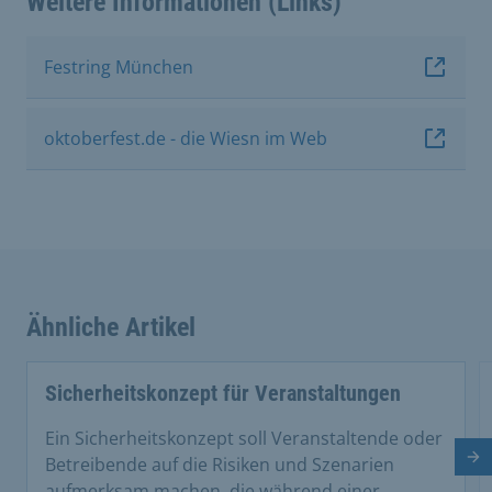
Weitere Informationen (Links)
Festring München
oktoberfest.de - die Wiesn im Web
Ähnliche Artikel
This is a carousel with rotating cards. Use the previous 
Sicherheitskonzept für Veranstaltungen
Ein Sicherheitskonzept soll Veranstaltende oder
Nä
Betreibende auf die Risiken und Szenarien
aufmerksam machen, die während einer