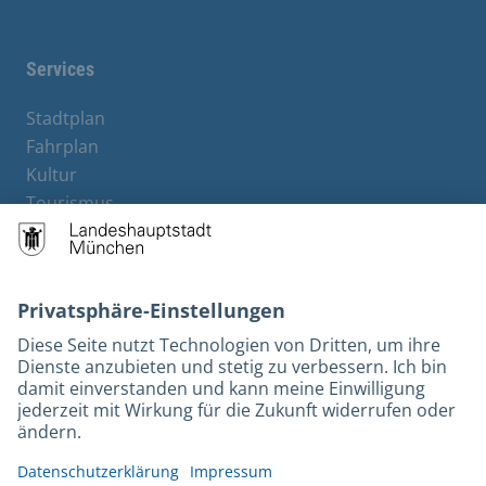
Facebook
Instagram
YouTube
Twitter
Services
Stadtplan
Fahrplan
Kultur
Tourismus
M-Strom
Bürgerservice
Hotels
Kontakt
Barrierefreiheit
Leichte Sprache
Gebärdensprache