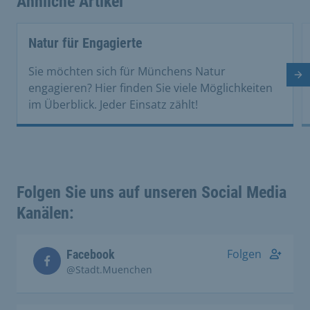
Ähnliche Artikel
This is a carousel with rotating cards. Use the previous 
Natur für Engagierte
Sie möchten sich für Münchens Natur
Nä
engagieren? Hier finden Sie viele Möglichkeiten
im Überblick. Jeder Einsatz zählt!
Folgen Sie uns auf unseren Social Media
Kanälen:
Folgen
Facebook
@Stadt.Muenchen