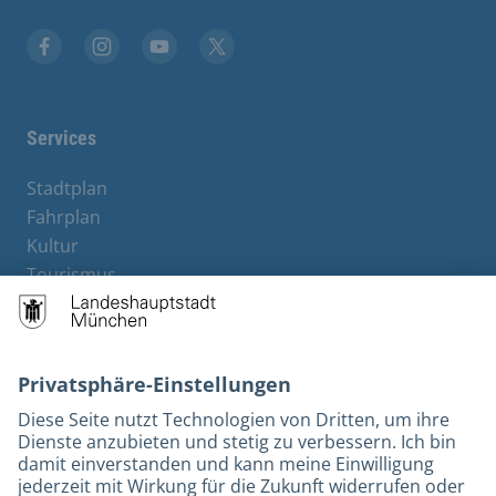
Facebook
Instagram
YouTube
Twitter
Services
Stadtplan
Fahrplan
Kultur
Tourismus
M-Strom
Bürgerservice
Hotels
Kontakt
Barrierefreiheit