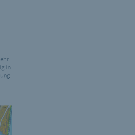
mehr
ig in
nung