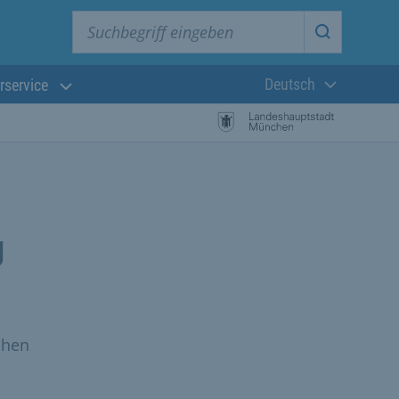
Suchbegriff eingeben
Suche star
Deutsch
rservice
Aktuelle Sprach
g
chen