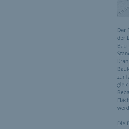
Der 
der 
Bau-
Stan
Kran
Baul
zur 
glei
Beba
Fläc
werd
Die 