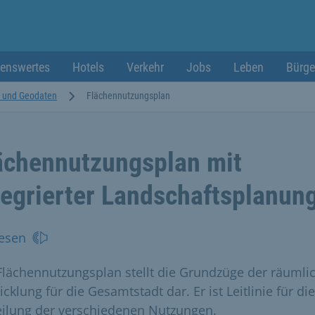
enswertes
Hotels
Verkehr
Jobs
Leben
Bürge
e und Geodaten
Flächennutzungsplan
ächennutzungsplan mit
tegrierter Landschaftsplanun
esen
Flächennutzungsplan stellt die Grundzüge der räumli
cklung für die Gesamtstadt dar. Er ist Leitlinie für die
eilung der verschiedenen Nutzungen.