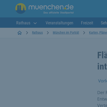
Rathaus
Veranstaltungen
Freizeit
Seh
Startseite
Rathaus
München im Porträt
Karten, Plän
Fl
in
Vorl
Der 
Entwi
Vert