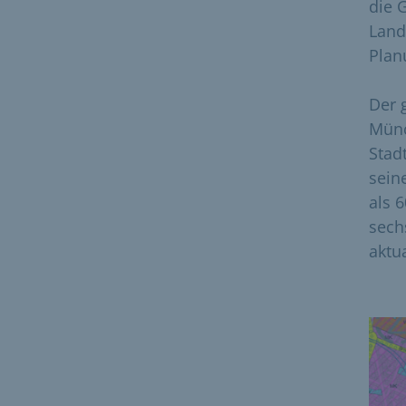
die 
Land
Plan
Der 
Münc
Stad
seine
als 
sech
aktu