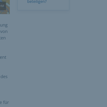
beteiligen?
HM
nung
 von
ten
ment
 des
 für