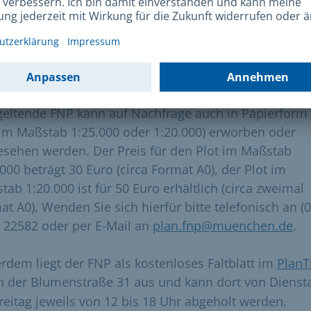
 FNP in Papierform
geltende FNP kann auf Nachfrage auch in Papierform 
 im Maßstab 1:25.000 oder 1:20.000) erworben oder
esehen werden. Der Preis für den Plot im Maßstab
.000 beträgt 30 Euro (circa Format A0), der Plot im
tab 1:20.000 ist für 50 Euro erhältlich (circa zweimal
at A0). Wenden Sie sich hierfür bitte telefonisch an (
- 22582 oder per E-Mail an
plan.fnp@muenchen.de
.
rdem liegt der FNP als kostenloses Faltblatt im
PlanT
n der Blumenstraße 31 aus und kann dort von Dienst
Freitag jeweils von 12 bis 18 Uhr abgeholt werden.