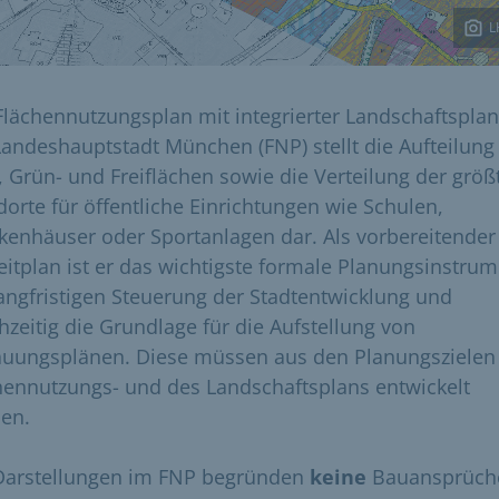
L
Flächennutzungsplan mit integrierter Landschaftspla
Landeshauptstadt München (FNP) stellt die Aufteilung
, Grün- und Freiflächen sowie die Verteilung der größ
dorte für öffentliche Einrichtungen wie Schulen,
kenhäuser oder Sportanlagen dar. Als vorbereitender
eitplan ist er das wichtigste formale Planungsinstru
langfristigen Steuerung der Stadtentwicklung und
chzeitig die Grundlage für die Aufstellung von
uungsplänen. Diese müssen aus den Planungszielen
hennutzungs- und des Landschaftsplans entwickelt
en.
Darstellungen im FNP begründen
keine
Bauansprüche