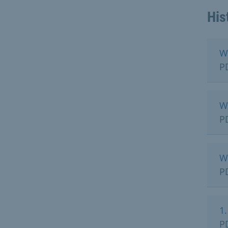
His
W
P
W
P
W
P
1
P