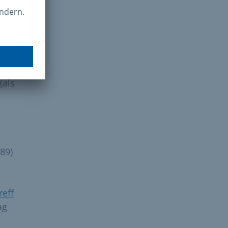
(als
089)
reff
ag