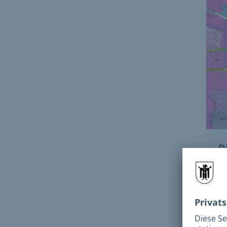
D
I
d