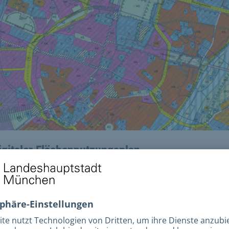
igitaler Flächennutzungsplan
m Geoportal der Landeshauptstadt München finden Si
ie digitale Version des Flächennutzungsplans.
Zum digitalen FNP