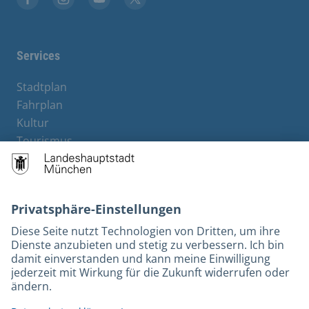
Facebook
Instagram
YouTube
Twitter
Services
Stadtplan
Fahrplan
Kultur
Tourismus
M-Strom
Bürgerservice
Hotels
Kontakt
Barrierefreiheit
Leichte Sprache