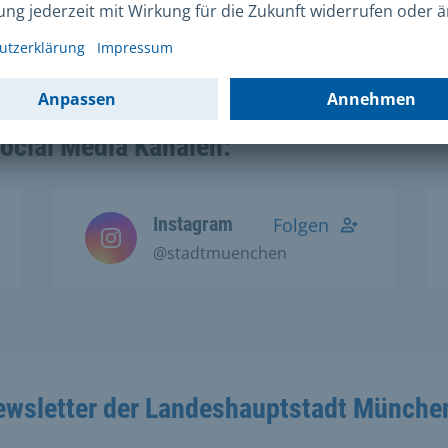
Homepage
zu finden.
Social Media Kanälen:
Instagram
Folgen
@stadtmuenchen
ewsletter der Landeshauptstadt Münche