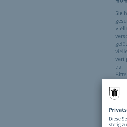
Sie 
gesuc
Viell
vers
gelö
viell
vert
da.
Bitt
dies
Bitt
N
e