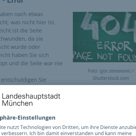
haben nach etwas
ht, was nicht hier ist.
eicht ist die Seite
chwunden, da sie
scht wurde oder
eicht haben Sie sich
ippt und die Seite war nie
Foto: igor.stevanovic /
Shutterstock.com
e entschuldigen Sie
es!
e versuchen Sie folgende Möglichkeiten:
utzen Sie unsere Volltextsuche (oben rechts) um die
ntsprechende Seite zu finden.
Versuchen Sie den gewünschten Inhalt über
unsere