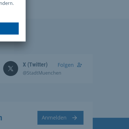
X (Twitter)
Folgen
@StadtMuenchen
n
Anmelden