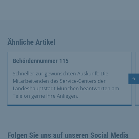
Ähnliche Artikel
This is a carousel with rotating cards. Use the previous 
Behördennummer 115
Schneller zur gewünschten Auskunft: Die
Nä
Mitarbeitenden des Service-Centers der
Landeshauptstadt München beantworten am
Telefon gerne Ihre Anliegen.
Folgen Sie uns auf unseren Social Media