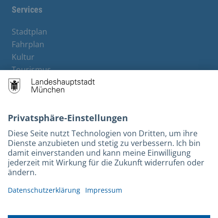
Services
Stadtplan
Fahrplan
Kultur
Tourismus
M-Strom
Bürgerservice
Hotels
Kontakt
Barrierefreiheit
Leichte Sprache
Gebärdensprache
Datenschutz
Kontakt