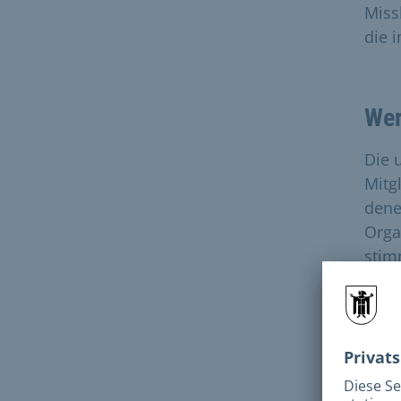
Miss
die 
Wer
Die 
Mitg
dene
Orga
stim
Aufa
Bela