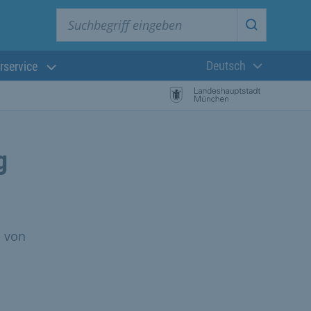
Suchbegriff eingeben
Suche star
Deutsch
rservice
Aktuelle Sprach
g
n von