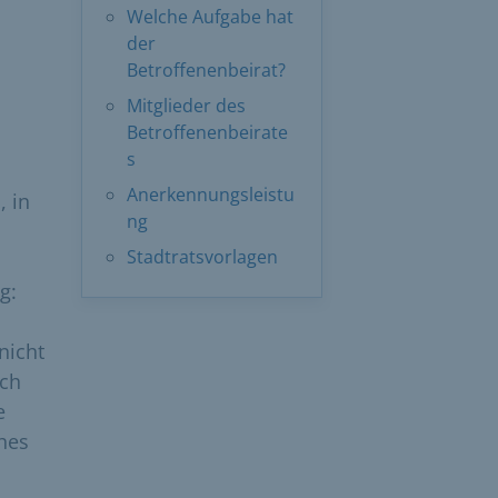
Welche Aufgabe hat
der
Betroffenenbeirat?
Mitglieder des
Betroffenenbeirate
s
Anerkennungsleistu
, in
ng
Stadtratsvorlagen
g:
nicht
uch
e
hes