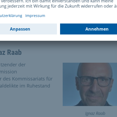
mmberechtigte Mitglieder
tzlich nach Entsendung durch den Betroffenenbeirat:
 Mitglieder aus dem Bereich der Betroffenen
az Raab
itzender der
mission
er des Kommissariats für
aldelikte im Ruhestand
Ignaz Raab