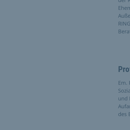
der 
Ehem
Auße
RING
Bera
Pro
Em. 
Sozi
und 
Aufa
des 