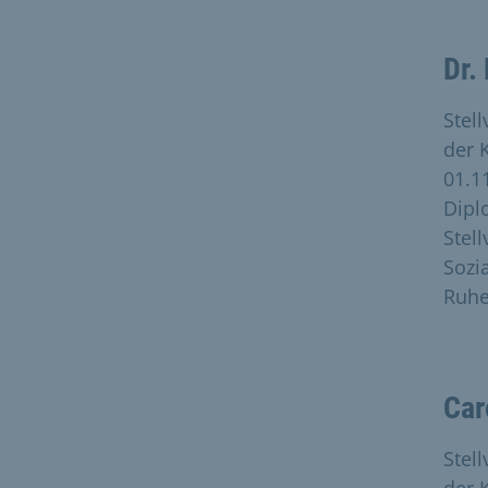
Dr.
Stel
der 
01.1
Dipl
Stel
Sozi
Ruhe
Car
Stel