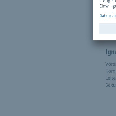
Sti
Zusä
Zwei
Ign
Vors
Kom
Leit
Sexu