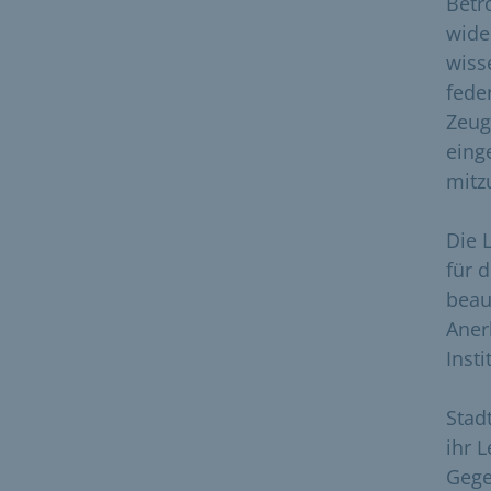
Betr
wide
wiss
fede
Zeug
eing
mitz
Die 
für 
beau
Aner
Inst
Stad
ihr 
Gege