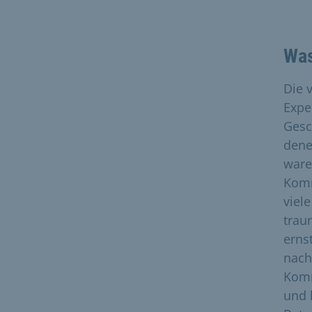
Was
Die 
Expe
Gesc
dene
ware
Komm
viel
trau
erns
nach
Komm
und 