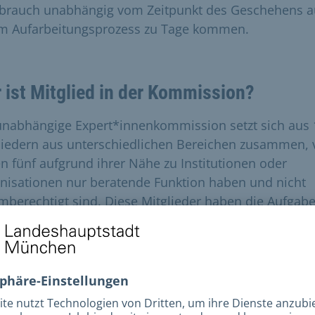
brauch unabhängig vom Zeitpunkt des Geschehens a
im Aufarbeitungsprozess zu Tage kommen.
 ist Mitglied in der Kommission?
unabhängige Expert*innenkommission setzt sich aus 
liedern aus unterschiedlichen Bereichen zusammen, 
n fünf aufgrund ihrer Nähe zu Institutionen oder
nisationen nur beratende Funktion haben und nicht
mberechtigt sind. Diese Mitglieder haben die Aufgabe
rbeitung transparent, kritisch und mit dem Fokus auf
ngen der Betroffenen zu steuern.