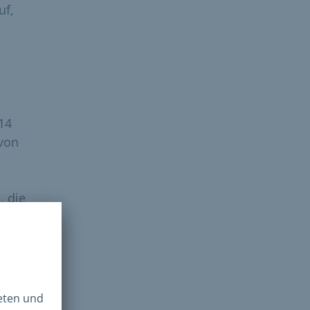
uf,
14
von
, die
 den