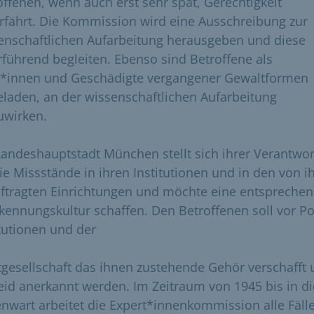
offenen, wenn auch erst sehr spät, Gerechtigkeit
rfährt. Die Kommission wird eine Ausschreibung zur
enschaftlichen Aufarbeitung herausgeben und diese
rführend begleiten. Ebenso sind Betroffene als
*innen und Geschädigte vergangener Gewaltformen
eladen, an der wissenschaftlichen Aufarbeitung
uwirken.
Landeshauptstadt München stellt sich ihrer Verantwo
die Missstände in ihren Institutionen und in den von i
ftragten Einrichtungen und möchte eine entspreche
kennungskultur schaffen. Den Betroffenen soll vor Pol
itutionen und der
tgesellschaft das ihnen zustehende Gehör verschafft
Leid anerkannt werden. Im Zeitraum von 1945 bis in di
nwart arbeitet die Expert*innenkommission alle Fäll