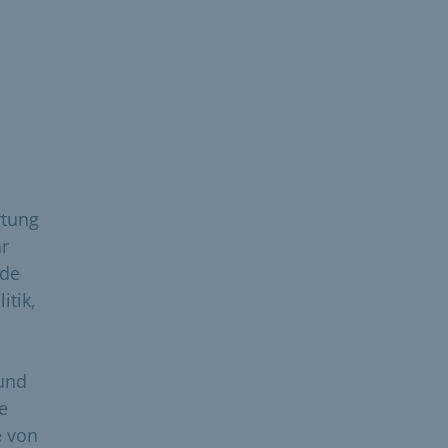
rtung
hr
nde
itik,
 und
e
e von