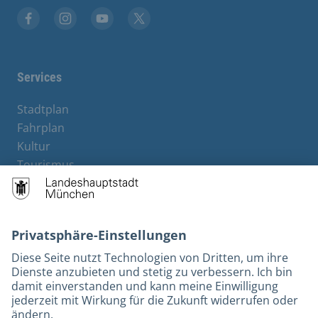
Facebook
Instagram
YouTube
Twitter
Services
Stadtplan
Fahrplan
Kultur
Tourismus
M-Strom
Bürgerservice
Hotels
Kontakt
Barrierefreiheit