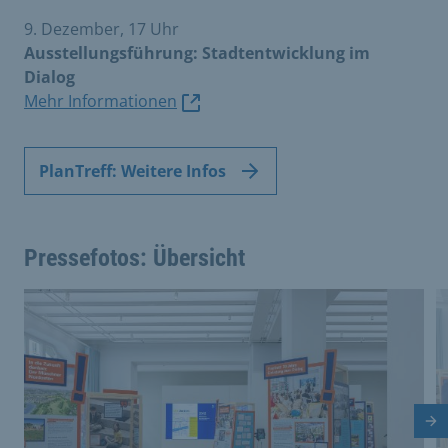
9. Dezember, 17 Uhr
Ausstellungsführung: Stadtentwicklung im
Dialog
Mehr Informationen
PlanTreff: Weitere Infos
Pressefotos: Übersicht
Dies ist eine Bildergalerie in einem Slider. Mit den Vor
Vergrößere Bild 0
V
Nä