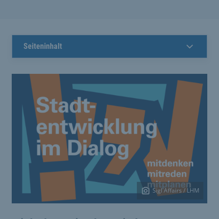
Seiteninhalt
Sigl Affairs / LHM