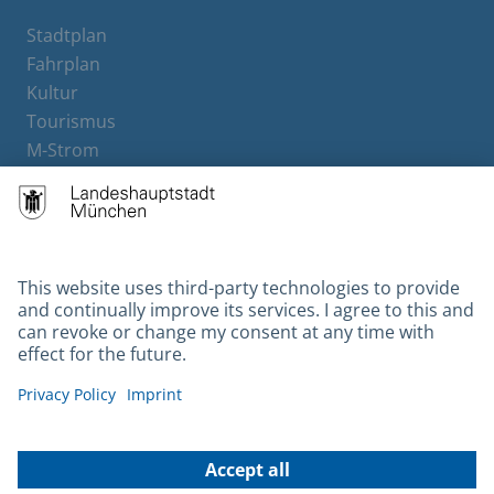
Stadtplan
Fahrplan
Kultur
Tourismus
M-Strom
Bürgerservice
Hotels
Contact
Barrierefreiheit
Leichte Sprache
Gebärdensprache
Datenschutz
Kontakt
Impressum