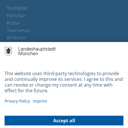
Stadtplan
Fahrplan
Kultur
Tourismus
M-Strom
Bürgerservice
Hotels
Contact
Barrierefreiheit
Leichte Sprache
Gebärdensprache
Datenschutz
Kontakt
Impressum