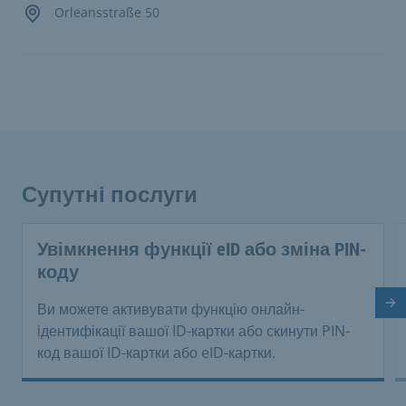
Orleansstraße 50
Супутні послуги
Увімкнення функції eID або зміна PIN-
коду
На
Ви можете активувати функцію онлайн-
ідентифікації вашої ID-картки або скинути PIN-
код вашої ID-картки або eID-картки.