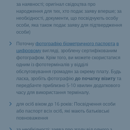
за наявності; оригінал свідоцтва про
народження для тих, хто подає заяву вперше; за
необхідності, документи, що посвідчують особу
особи, яка також подає заяву для підтвердження
особи)
Поточну
фотографію біометричного паспорта
в
цифровому
вигляді, зроблену сертифікованим
фотографом. Крім того, ви можете скористатися
одним із фототерміналів у відділі
обслуговування громадян за окрему плату. Будь
ласка, зробіть фотографію
до початку візиту
та
передбачте приблизно 5-10 хвилин додаткового
часу для використання терміналу.
для осіб віком до 16 років: Посвідчення особи
або паспорт всіх осіб, які мають батьківські
повноваження
за необхідності: заява про згоду від одного з