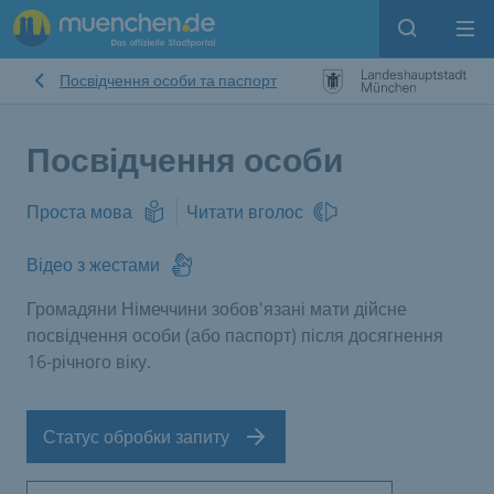
Open sear
Op
Посвідчення особи та паспорт
Посвідчення особи
Проста мова
Читати вголос
Відео з жестами
Громадяни Німеччини зобов'язані мати дійсне
посвідчення особи (або паспорт) після досягнення
16-річного віку.
Статус обробки запиту