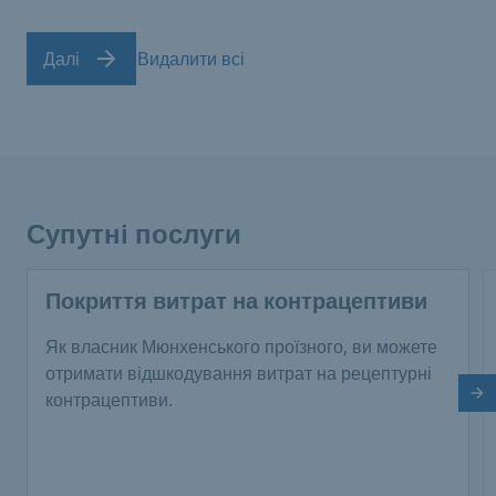
Далі
Видалити всі
Супутні послуги
Покриття витрат на контрацептиви
Як власник Мюнхенського проїзного, ви можете
отримати відшкодування витрат на рецептурні
контрацептиви.
На