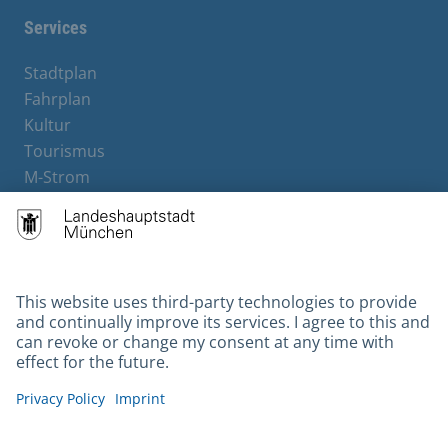
Services
Stadtplan
Fahrplan
Kultur
Tourismus
M-Strom
Bürgerservice
Hotels
Contact
Barrierefreiheit
Leichte Sprache
Gebärdensprache
Datenschutz