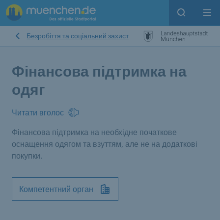
Open sear
Op
Безробіття та соціальний захист
Фінансова підтримка на
одяг
Читати вголос
Фінансова підтримка на необхідне початкове
оснащення одягом та взуттям, але не на додаткові
покупки.
Компетентний орган