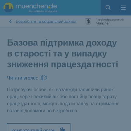
Open sear
Op
Безробіття та соціальний захист
Базова підтримка доходу
в старості та у випадку
зниження працездатності
Читати вголос
Потребуючі особи, які назавжди залишили ринок
праці через похилий вік або постійну повну втрату
працездатності, можуть подати заяву на отримання
базової допомоги по безробіттю.
Компетентний орган