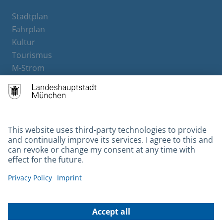
Stadtplan
Fahrplan
Kultur
Tourismus
M-Strom
Bürgerservice
Hotels
Contact
Barrierefreiheit
Leichte Sprache
Gebärdensprache
Datenschutz
Kontakt
Impressum