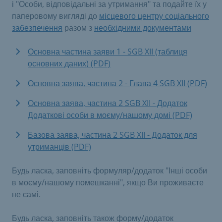
і "Особи, відповідальні за утримання" та подайте їх у
паперовому вигляді до
місцевого центру соціального
забезпечення
разом з
необхідними документами
Основна частина заяви 1 - SGB XII (таблиця
основних даних) (PDF)
Основна заява, частина 2 - Глава 4 SGB XII (PDF)
Основна заява, частина 2 SGB XII - Додаток
Додаткові особи в моєму/нашому домі (PDF)
Базова заява, частина 2 SGB XII - Додаток для
утриманців (PDF)
Будь ласка, заповніть формуляр/додаток "Інші особи
в моєму/нашому помешканні", якщо Ви проживаєте
не самі.
Будь ласка, заповніть також форму/додаток