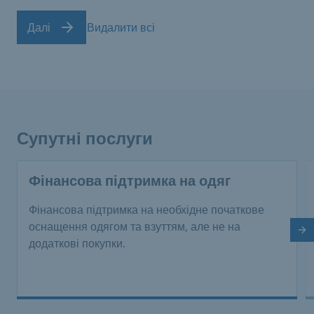
Далі
Видалити всі
Супутні послуги
Фінансова підтримка на одяг
Фінансова підтримка на необхідне початкове
оснащення одягом та взуттям, але не на
На
додаткові покупки.