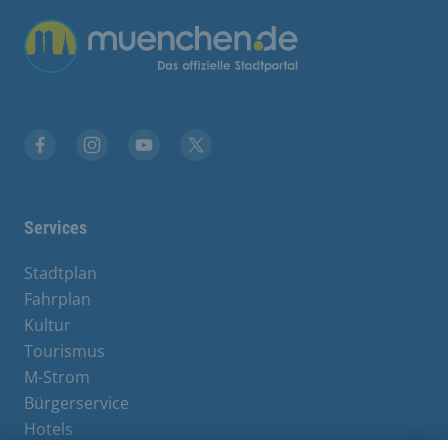
Übergreifende Links
Stadt München auf Facebook
Stadt München auf Instagram
Stadt München auf YouTube
Stadt München auf X
Services
Stadtplan
Fahrplan
Kultur
Tourismus
M-Strom
Bürgerservice
Hotels