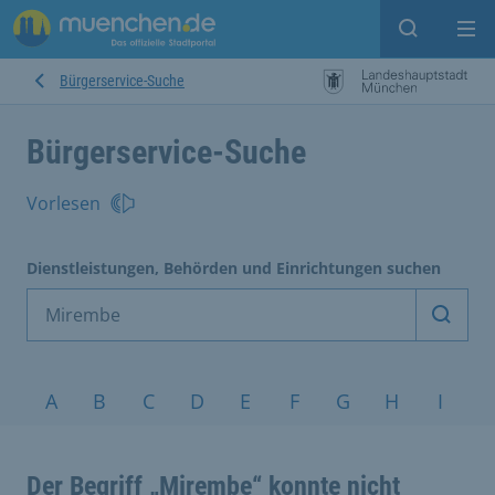
Suche ein
Mei
Bürgerservice-Suche
Bürgerservice-Suche
Vorlesen
Dienstleistungen, Behörden und Einrichtungen suchen
Dienst
Service nach Alphabet
A
B
C
D
E
F
G
H
I
J
Der Begriff „Mirembe“ konnte nicht