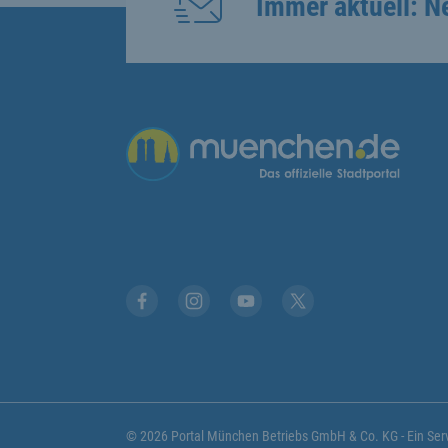
Immer aktuell: N
Übergreifende Links
Stadt München auf Facebook
Stadt München auf Instagram
Stadt München auf YouTub
Stadt München auf X
© 2026 Portal München Betriebs GmbH & Co. KG - Ein S