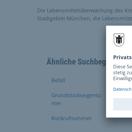
Die Lebensmittelüberwachung des Krei
Stadtgebiet München, die Lebensmittel
Ähnliche Suchbegriffe
Befall
Bekäm
Grundstückseigentü
Privat
mer
Rückrufnummer