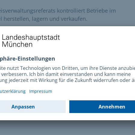
sverwaltungsreferats kontrolliert Betriebe im
 herstellen, lagern und verkaufen.
pfungsmittel
Bezirksinspektion
grundstück
Privathaushalt