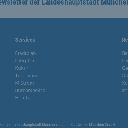
ewsletter der Landeshauptstadt Münche
Services
Re
Stadtplan
Ba
Fahrplan
Le
Kultur
Ge
Tourismus
Da
M-Strom
Ko
Bürgerservice
Im
e
Hotels
ervice der Landeshauptstadt München und der Stadtwerke München GmbH