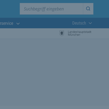
Suchbegriff eingeben
Suche star
Deutsch
rservice
Aktuelle Sprach
istungssuche Starten