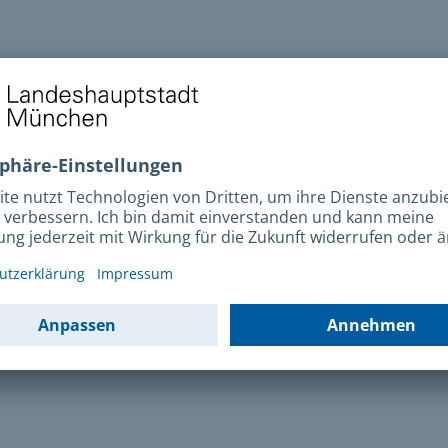
ssozialarbeit
Bürgerservice
geld
Existenzsicherung
hilfe
Gefährdungslage
hilfegesetz
Schuldnerberatung
ion
Sorgerecht
e
Wohnproblem