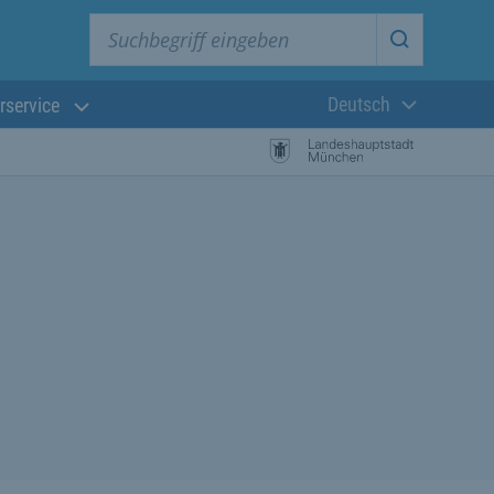
Suchbegriff eingeben
Suche star
Deutsch
rservice
Aktuelle Sprach
istungssuche Starten