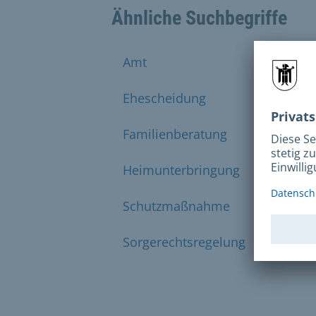
Ähnliche Suchbegriffe
Amt
Bezirk
Ehescheidung
Eltern
Familienberatung
Frauen
Heimunterbringung
Jugend
Schutzmaßnahme
Situat
Sorgerechtsregelung
Sozial