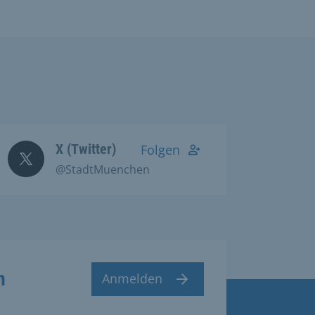
X (Twitter)
Folgen
@StadtMuenchen
n
Anmelden