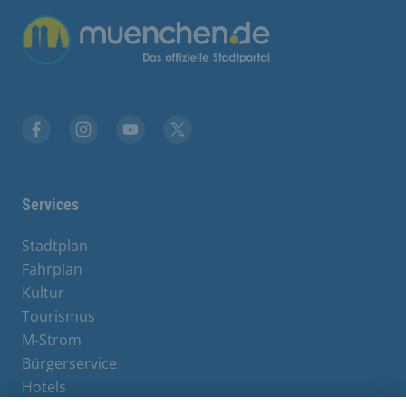
Übergreifende Links
Stadt München auf Facebook
Stadt München auf Instagram
Stadt München auf YouTube
Stadt München auf X
Services
Stadtplan
Fahrplan
Kultur
Tourismus
M-Strom
Bürgerservice
Hotels