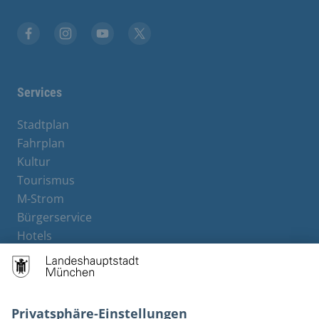
Stadt München auf Facebook
Stadt München auf Instagram
Stadt München auf YouTube
Stadt München auf X
Services
Stadtplan
Fahrplan
Kultur
Tourismus
M-Strom
Bürgerservice
Hotels
Rechtliches und Kontakt
Barrierefreiheit