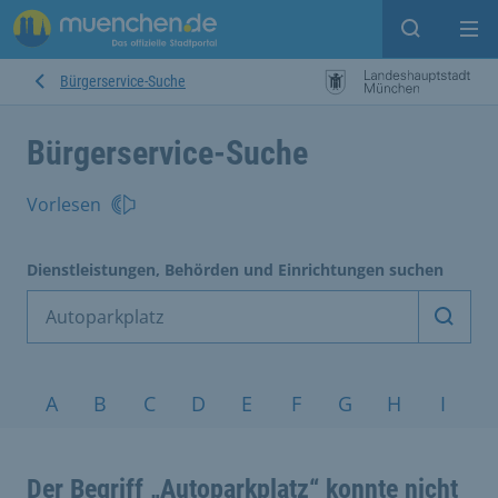
Suche ein
Mei
Bürgerservice-Suche
Bürgerservice-Suche
Vorlesen
Dienstleistungen, Behörden und Einrichtungen suchen
Dienst
Service nach Alphabet
A
B
C
D
E
F
G
H
I
J
Der Begriff „Autoparkplatz“ konnte nicht