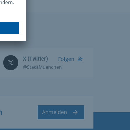
X (Twitter)
Folgen
@StadtMuenchen
n
Anmelden