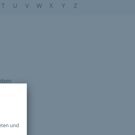
T
U
V
W
X
Y
Z
ieben