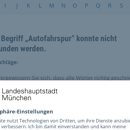
I
J
K
L
M
N
O
P
Q
R
S
 Begriff „Autofahrspur“ konnte nicht
unden werden.
chläge:
ergewissern Sie sich, dass alle Wörter richtig geschr
ind.
robieren Sie andere Suchbegriffe.
robieren Sie allgemeinere Suchbegriffe.