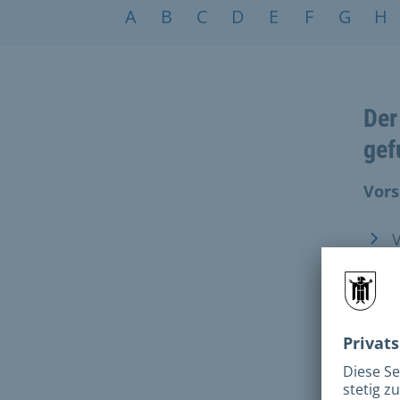
Service nach Alphabet
A
B
C
D
E
F
G
H
Der
gef
Vors
V
s
P
P