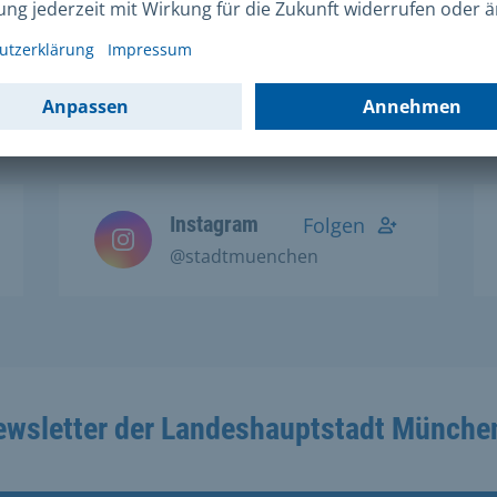
Social Media Kanälen:
Instagram
Folgen
@stadtmuenchen
ewsletter der Landeshauptstadt Münche