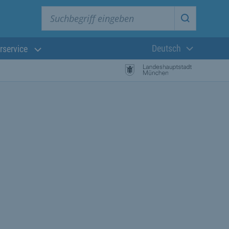
Suchbegriff eingeben
Suche star
Deutsch
rservice
Aktuelle Sprach
istungssuche Starten