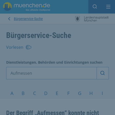
Suche ein
Mei
Bürgerservice-Suche
Bürgerservice-Suche
Vorlesen
Dienstleistungen, Behörden und Einrichtungen suchen
Dienst
Service nach Alphabet
A
B
C
D
E
F
G
H
I
J
Der Begriff „Aufmessen“ konnte nicht