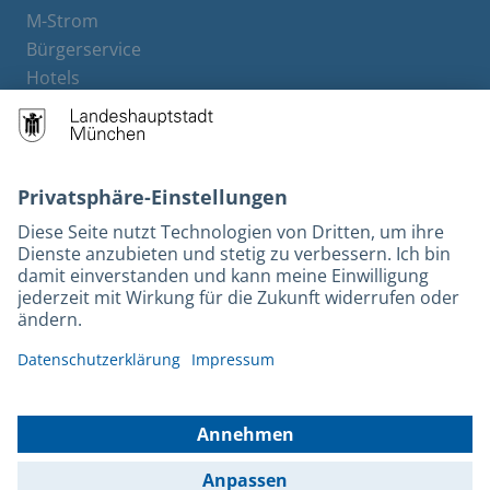
M-Strom
Bürgerservice
Hotels
Rechtliches und Kontakt
Barrierefreiheit
Leichte Sprache
Gebärdensprache
Datenschutz
Kontakt
Impressum
© 2026 Portal München Betriebs GmbH & Co. KG - Ein Service der
Landeshauptstadt München und der Stadtwerke München GmbH