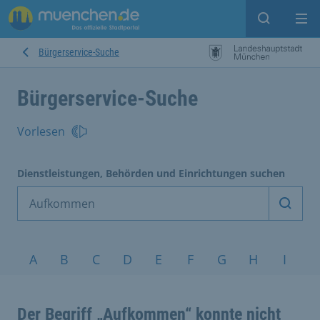
Suche ein
Mei
Bürgerservice-Suche
Bürgerservice-Suche
Vorlesen
Dienstleistungen, Behörden und Einrichtungen suchen
Dienst
Service nach Alphabet
A
B
C
D
E
F
G
H
I
J
Der Begriff „Aufkommen“ konnte nicht