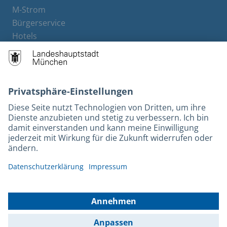
M-Strom
Bürgerservice
Hotels
Rechtliches und Kontakt
Barrierefreiheit
Leichte Sprache
Gebärdensprache
Datenschutz
Kontakt
Impressum
© 2026 Portal München Betriebs GmbH & Co. KG - Ein Service der
Landeshauptstadt München und der Stadtwerke München GmbH