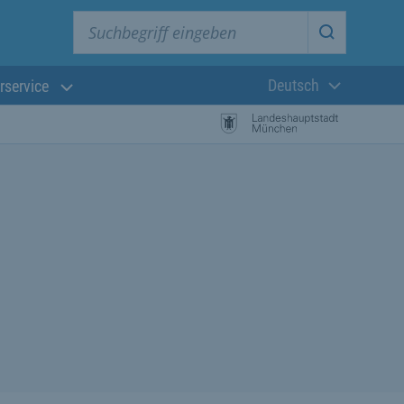
Suchbegriff eingeben
Suche star
Deutsch
rservice
Aktuelle Sprach
istungssuche Starten