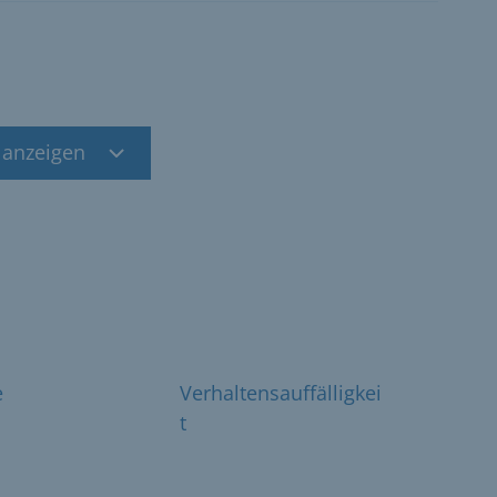
 anzeigen
e
Verhaltensauffälligkei
t