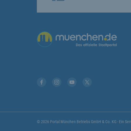
Übergreifende Links
Stadt München auf Facebook
Stadt München auf Instagram
Stadt München auf YouTub
Stadt München auf X
© 2026 Portal München Betriebs GmbH & Co. KG - Ein S