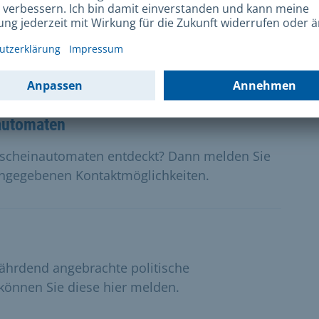
chädigtes Verkehrs- oder Straßenschild
Beobachtung über die angegebenen
automaten
kscheinautomaten entdeckt? Dann melden Sie
angegebenen Kontaktmöglichkeiten.
ährdend angebrachte politische
können Sie diese hier melden.