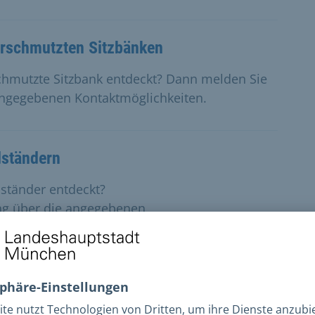
erschmutzten Sitzbänken
chmutzte Sitzbank entdeckt? Dann melden Sie
angegebenen Kontaktmöglichkeiten.
dständern
ständer entdeckt?
ng über die angegebenen
beschädigten Verkehrs- und