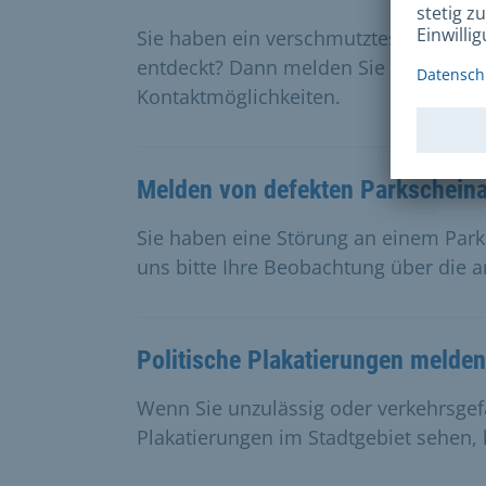
Sie haben ein verschmutztes oder bes
entdeckt? Dann melden Sie uns Ihre 
Kontaktmöglichkeiten.
Melden von defekten Parkschein
Sie haben eine Störung an einem Par
uns bitte Ihre Beobachtung über die 
Politische Plakatierungen melden
Wenn Sie unzulässig oder verkehrsgef
Plakatierungen im Stadtgebiet sehen, 