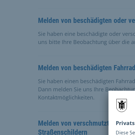
Melden von beschädigten oder v
Sie haben eine beschädigte oder vers
uns bitte Ihre Beobachtung über die 
Melden von beschädigten Fahrra
Sie haben einen beschädigten Fahrrad
Dann melden Sie uns Ihre Beobachtu
Kontaktmöglichkeiten.
Melden von verschmutzten oder 
Straßenschildern