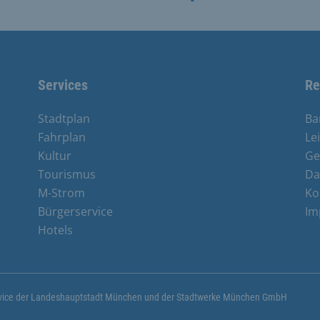
Services
Re
Stadtplan
Ba
Fahrplan
Le
Kultur
Ge
Tourismus
Da
M-Strom
Ko
Bürgerservice
Im
e
Hotels
ervice der Landeshauptstadt München und der Stadtwerke München GmbH