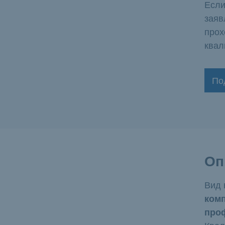
Если
заяв
прох
квал
По
Оп
Вид 
ком
про