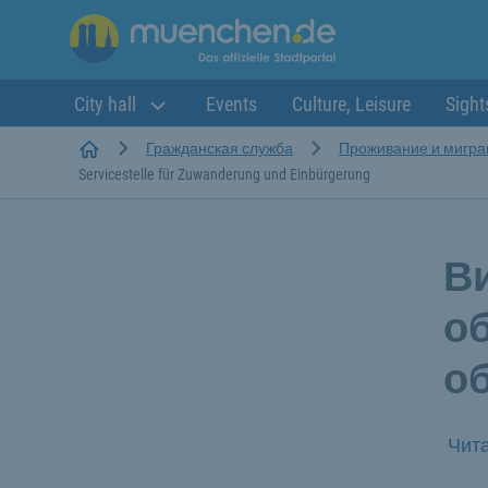
City hall
Events
Culture, Leisure
Sight
Startseite
Гражданская служба
Проживание и мигра
Servicestelle für Zuwanderung und Einbürgerung
Ви
о
о
Чита