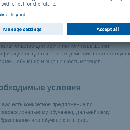
есте.
После проверки вашего заявления вам назначат встр
 действия
на жительство для обучения или повышения
ификации выдается на срок действия соответствую
раммы обучения и еще на шесть месяцев.
обходимые условия
У вас есть конкретное предложение по
профессиональному обучению, дальнейшему
образованию или обучению в школе.