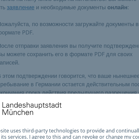
ать
заявление
и необходимые документы
онлайн
:
Пожалуйста, по возможности загружайте документы в
формате PDF.
После отправки заявления вы получите подтвержден
Вы можете сохранить его в формате PDF для своих
аписей.
В этом подтверждении говорится, что ваше нынешне
пребывание в Германии остается действительным по
окончания срока действия предыдущего разрешения 
вы можете продолжать работать в том же объеме, что
раньше.
Вы можете предъявить это подтверждение в качеств
доказательства в органах власти или на своем рабоч