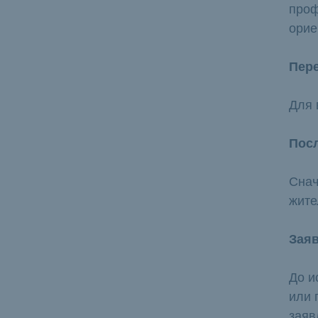
проф
орие
Пере
Для 
Посл
Снач
жите
Заяв
До и
или 
заяв