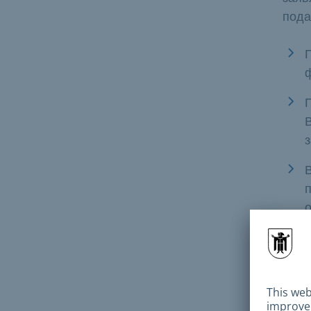
под
з