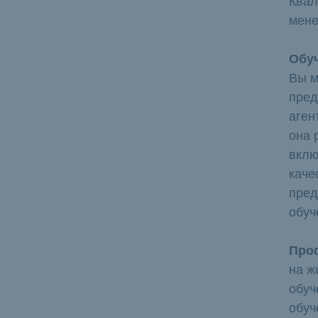
Квал
мене
Обу
Вы м
пред
аген
она 
вклю
каче
пред
обуч
Про
на ж
обуч
обуч