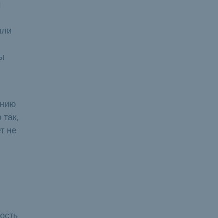
м
или
ы
анию
 так,
т не
мость