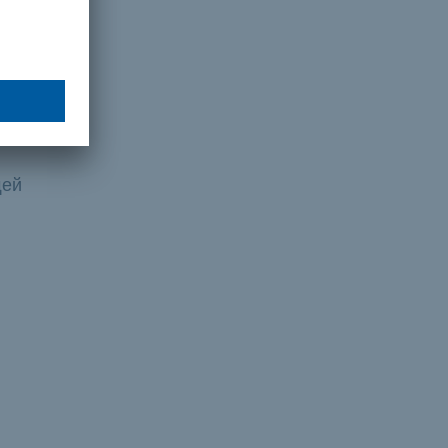
ечу.
щей