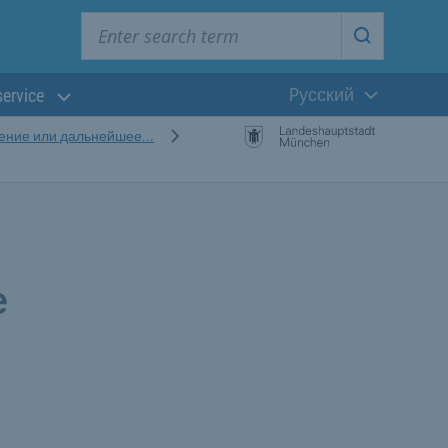
Enter search term
Start searc
Pусский
service
Текущий язык
чение или дальнейшее...
е