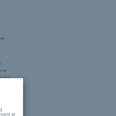
ие.
е
сле
и что
 и
е
ем