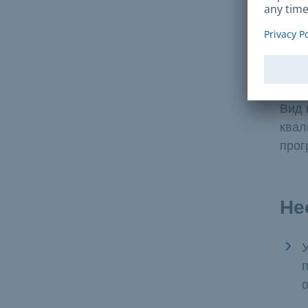
м
Срок
Вид 
квал
прог
Не