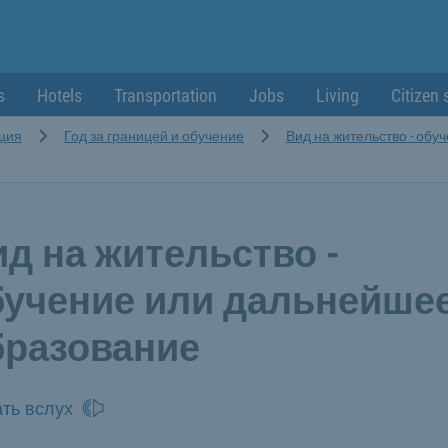
s
Hotels
Transportation
Jobs
Living
Citizen 
ция
Год за границей и обучение
Вид на жительство - обу
д на жительство -
бучение или дальнейше
бразование
ть вслух