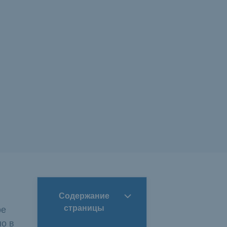
Содержание
ое
страницы
но в