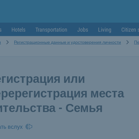
s
Hotels
Transportation
Jobs
Living
Citizen 
я
Регистрационные данные и удостоверения личности
Пе
егистрация или
еререгистрация места
ительства - Семья
ть вслух