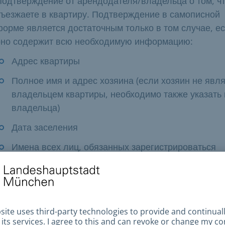
Подтверждение от арендодателя/владельца о том, ч
въезжаете в квартиру. Подтверждение в самописной
форме является достаточным только в том случае, е
оно содержит всю необходимую информацию:
Адрес квартиры
Полное имя и адрес хозяина (если хозяин не явл
владельцем квартиры, необходимо также указать
владельца)
Дата заселения
Имена всех лиц, обязанных зарегистрироваться
Если у вас нет или еще нет подтверждения проживан
хозяина квартиры, вы можете подать заявление об
отсутствии подтверждения проживания от хозяина.
Если Мюнхен является вашим основным местом