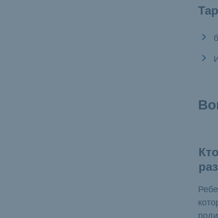
Та
Во
Кто
ра
Ребе
кото
роди