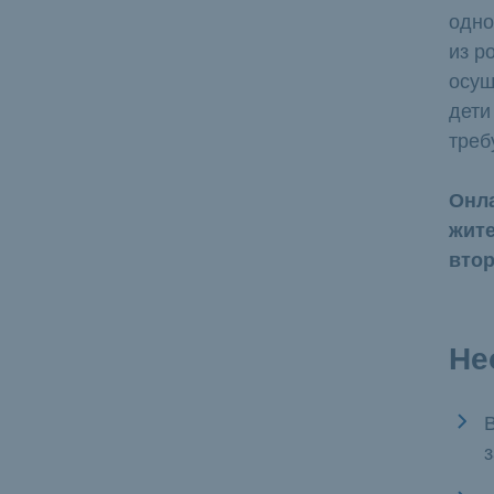
одно
из р
осущ
дети
треб
Онла
жите
втор
Не