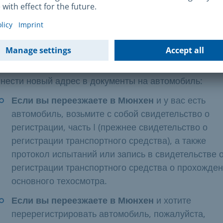
жительства:
возьмите с собой удостоверение личност
если вы переезжаете в Мюнхен, паспорт (при наличии
чтобы обновить адрес/место жительства.
Изменение адреса в документах на автомобиль
Пр
регистрации места жительства вы можете одновреме
внести новый адрес в документы на автомобиль:
Если вы переезжаете в Мюнхен
и у вас есть
автомобиль, возьмите с собой свидетельство о
регистрации, часть I (прежнее свидетельство о
регистрации транспортного средства), а также
протокол испытаний или запись в свидетельстве 
регистрации транспортного средства о прохожде
основного техосмотра.
Если вы переезжаете в Мюнхен
и хотите
перерегистрировать автомобиль, пожалуйста,