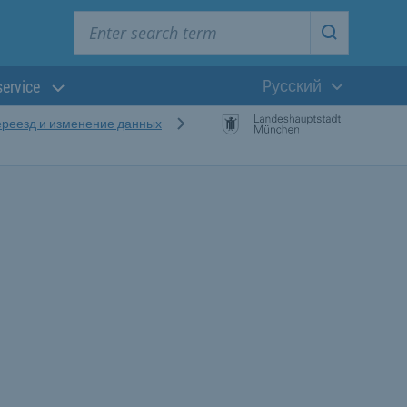
Enter search term
Start searc
Pусский
service
Текущий язык
реезд и изменение данных