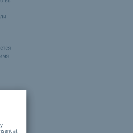
то вы
сли
яется
 имя
ия от