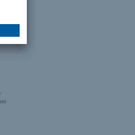
и и,
),
и
нно
о
нии