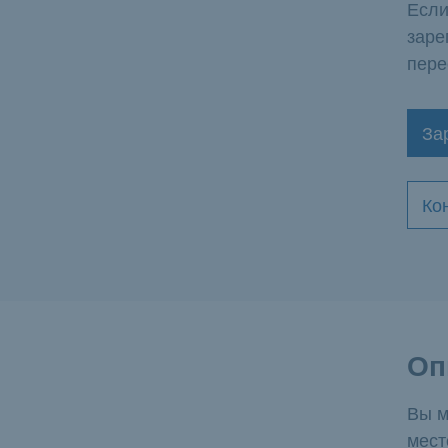
Если
заре
пере
За
Ко
Оп
Вы м
мест