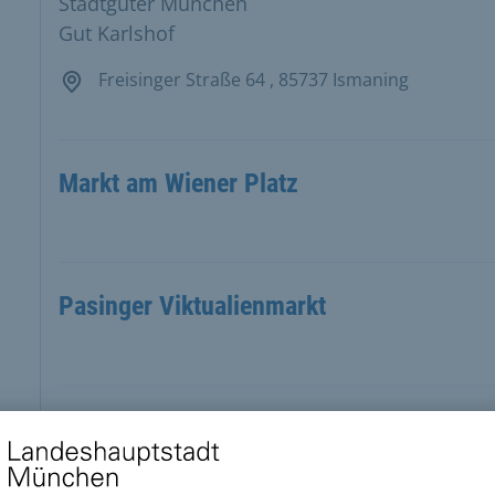
Stadtgüter München
Gut Karlshof
Freisinger Straße 64 , 85737 Ismaning
Markt am Wiener Platz
Pasinger Viktualienmarkt
Markt am Elisabethplatz