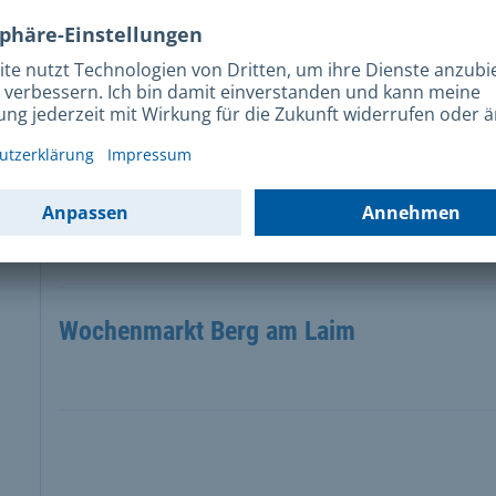
Großmarkthalle
Schäftlarnstraße 10
Wochenmarkt Au
Wochenmarkt Berg am Laim