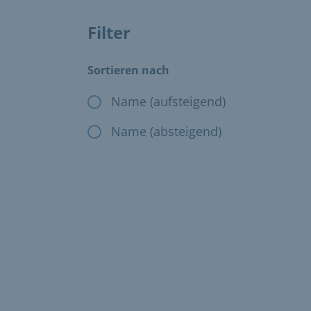
Filter
Das Ändern der Filter, ändert die angezeig
Sortieren nach
Name (aufsteigend)
Name (absteigend)