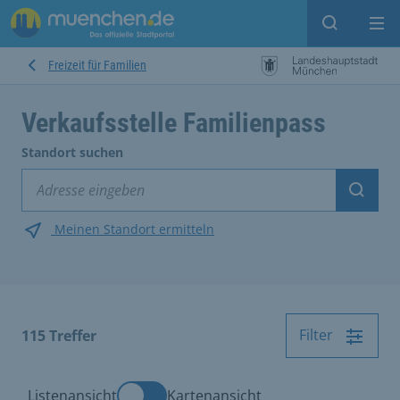
Suche ein
Mei
Freizeit für Familien
Verkaufsstelle Familienpass
Standort suchen
Suche
Meinen Standort ermitteln
Filter
115
Treffer
Listenansicht
Kartenansicht