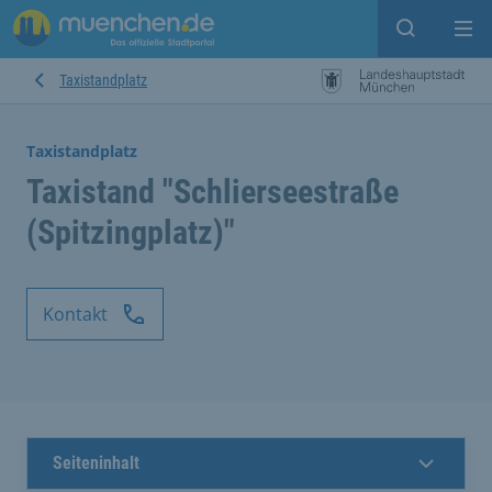
Suche ein
Mei
Taxistandplatz
Taxistandplatz
Taxistand "Schlierseestraße
(Spitzingplatz)"
Kontakt
Seiteninhalt