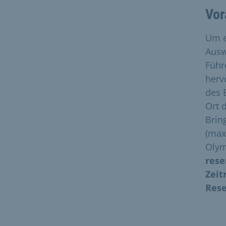
Vor
Um e
Ausw
Führ
herv
des 
Ort 
Brin
(max
Olym
rese
Zeit
Rese