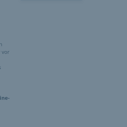
n
 vor
s
ine-