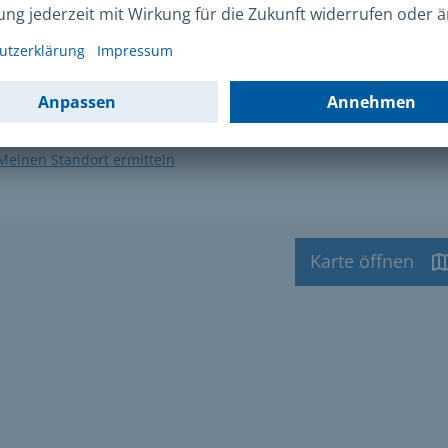
takt
tandort
Meinen Standort ermitteln
Karte öffnen