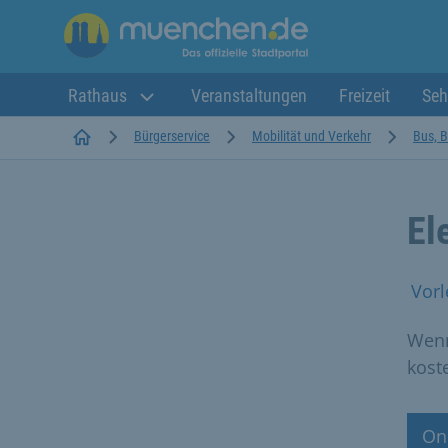
Rathaus
Veranstaltungen
Freizeit
Seh
Startseite
Bürgerservice
Mobilität und Verkehr
Bus, B
El
Vorl
Wenn
kost
Onl