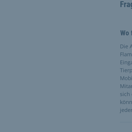
Fra
Wo f
Die 
Flam
Eing
Tier
Mobi
Mita
sich
könn
jeder