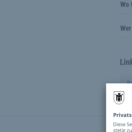
Wo f
Wer 
Lin
B