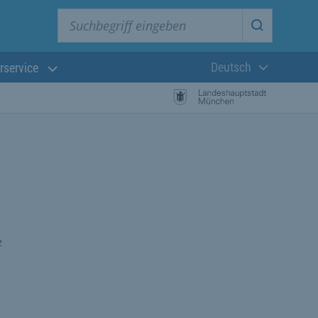
Suchbegriff eingeben
Suche star
Deutsch
rservice
Aktuelle Sprach
e