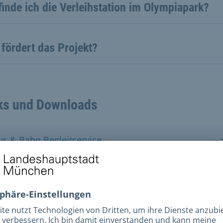
inde ich die Verleihstation im Olympiapark?
fördert das Projekt?
ks und Downloads
us & Bahn Begleitservice