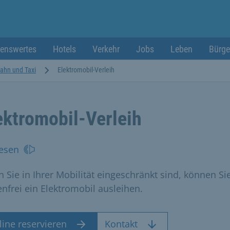
enswertes
Hotels
Verkehr
Jobs
Leben
Bürge
ahn und Taxi
Elektromobil-Verleih
ektromobil-Verleih
esen
 Sie in Ihrer Mobilität eingeschränkt sind, können Si
enfrei ein Elektromobil ausleihen.
ine reservieren
Kontakt