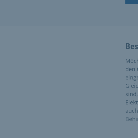
Bes
Möch
den 
eing
Glei
sind
Elek
auch
Behi