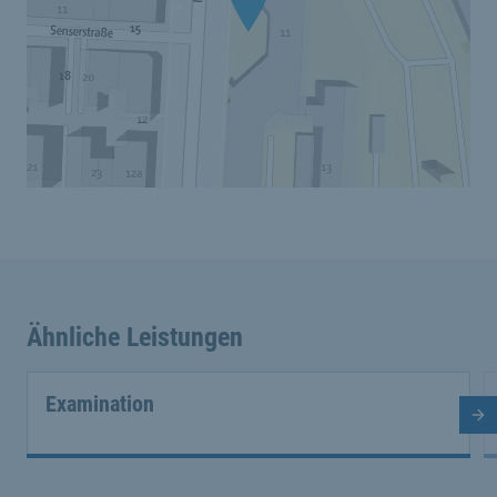
Ähnliche Leistungen
Examination
Nä