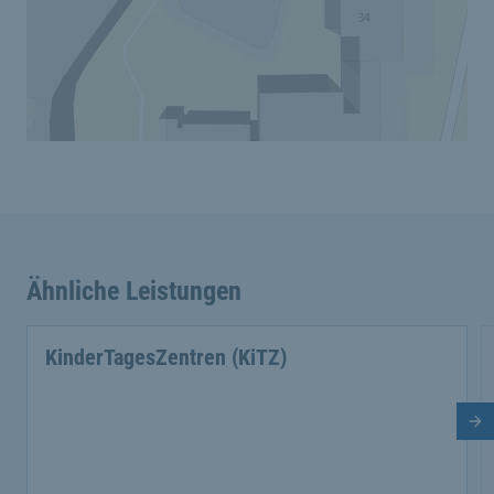
Ähnliche Leistungen
KinderTagesZentren (KiTZ)
Nä