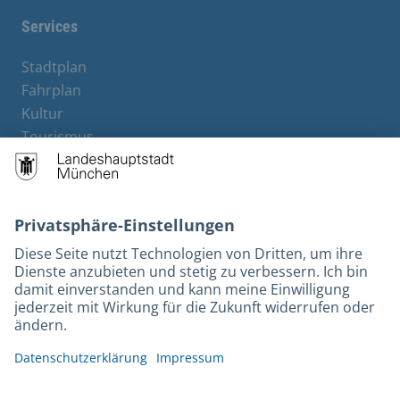
Services
Stadtplan
Fahrplan
Kultur
Tourismus
M-Strom
Bürgerservice
Hotels
Rechtliches und Kontakt
Barrierefreiheit
Leichte Sprache
Gebärdensprache
Datenschutz