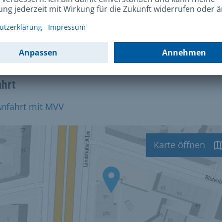
huter Allee 40
7 München
 8-16.30 Uhr
ahrt
Anfahrt mit MVV
Karte öffnen