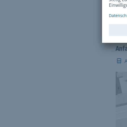
Lands
8063
Mo-Fr
Anf