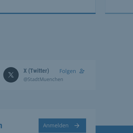
X (Twitter)
Folgen
@StadtMuenchen
n
Anmelden