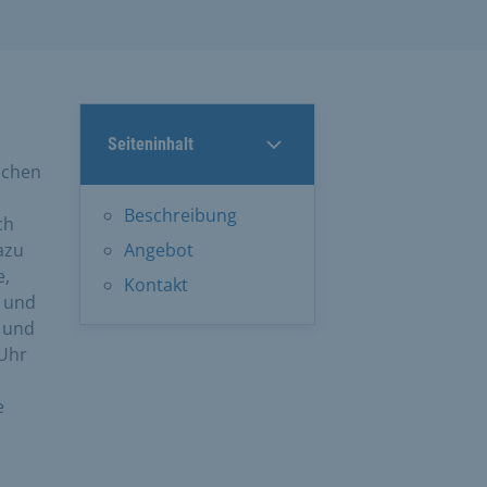
Seiteninhalt
schen
Beschreibung
ch
azu
Angebot
e,
Kontakt
n und
 und
 Uhr
e