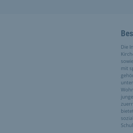
Bes
Die I
Kirch
sowie
mit s
gehör
unter
Wohng
junge
zuerr
biete
sozia
Schu