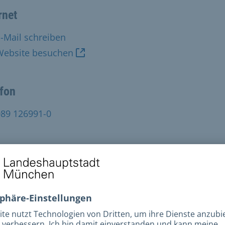
rnet
-Mail schreiben
Website besuchen
efon
089 126991-0
t
089 126991-109
esse