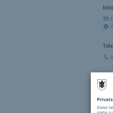
Inte
E
Tel
Pos
Fax:
Adr