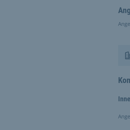
Ang
Ange
Kon
Inn
Ange