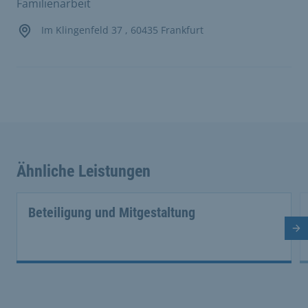
Familienarbeit
Im Klingenfeld 37 , 60435 Frankfurt
Ähnliche Leistungen
Beteiligung und Mitgestaltung
Nä